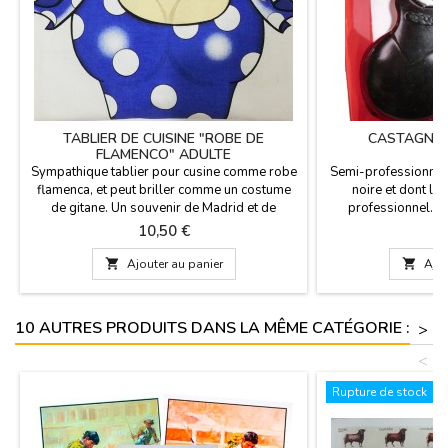
TABLIER DE CUISINE "ROBE DE
CASTAGNET
FLAMENCO" ADULTE
Sympathique tablier pour cusine comme robe
Semi-professionnel 
flamenca, et peut briller comme un costume
noire et dont le
de gitane. Un souvenir de Madrid et de
professionnel. Il
l'Espagne très drôle. Dimensions: 74 x 61 cm
flamenco clubs et l
Prix
P
10,50 €
6
Composition tissu: 50% coton - 50%
le flamenco. Nous 
polyester.
d'initiation aux cast

Ajouter au panier

Ajou
petit (garçons / filles
garçons): 8,5 x 6 c
10 AUTRES PRODUITS DANS LA MÊME CATÉGORIE :
>
<
Rupture de stock