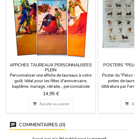
AFFICHES TAUREAUX PERSONNALISÉES
POSTERS "PELOS
PLEIN
DE
Personnaliser une affiche de taureaux à votre
Poster du "Pelos y p
goût. Idéal pour les fêtes d'anniversaire,
pintes ​​de taurea
baptême, mariage, retraite... personnalisée
littérature par Fern
avec la date, l'heure, le bétail et les noms que
Cossio, L. Majon Ni
Prix
Pr
14,95 €
1
vous voulez. Dans la dernière image de la
avec différents man
galerie, les champs personnalisés sont
rayures à la fois l

Ajouter au panier

Ajou
affichés.Taille: 56 x 97 cm papier 80 gms.
des taureaux, comm
bleu, bociblanco, c
COMMENTAIRES (0)
Aucun avis n'a été publié pour le moment.