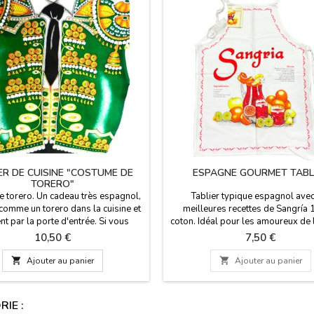
ER DE CUISINE "COSTUME DE
ESPAGNE GOURMET TABL
TORERO"
de torero. Un cadeau très espagnol,
Tablier typique espagnol avec
 comme un torero dans la cuisine et
meilleures recettes de Sangría
t par la porte d'entrée. Si vous
coton. Idéal pour les amoureux de l
acheter un souvenir d'Espagne, ce
espagnole et la cuisine en
Prix
Prix
10,50 €
7,50 €
est idéal pour surprendre vos amis
général.Dimensions: 60 x 78
 souviens toujours.Dimensions: 74 x

Ajouter au panier

Ajouter au panier
(taille adulte)Composition: 100%
coton
IE :