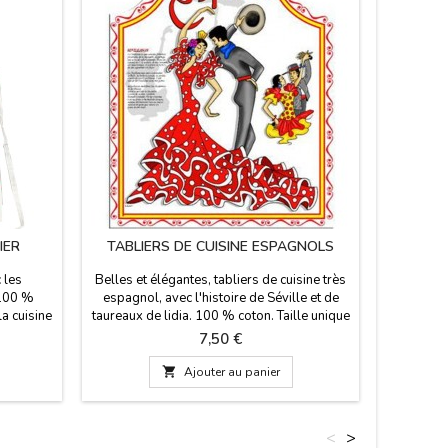
IER
TABLIERS DE CUISINE ESPAGNOLS
TABLI
 les
Belles et élégantes, tabliers de cuisine très
Tablier de
 100 %
espagnol, avec l'histoire de Séville et de
est en t
a cuisine
taureaux de lidia. 100 % coton. Taille unique
de taurom
pour adult.
une cape
Prix
7,50 €
 cm
unique

Ajouter au panier
<
>