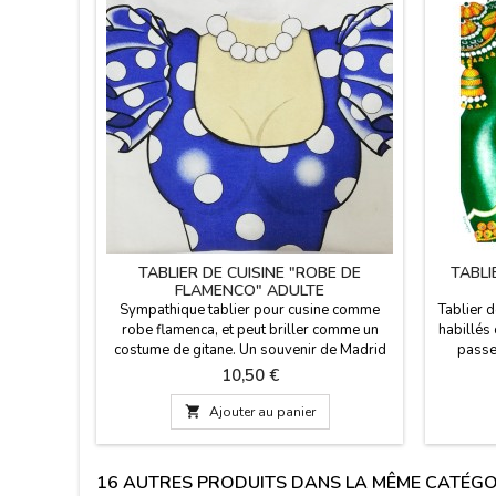
TABLIER DE CUISINE "ROBE DE
TABLI
FLAMENCO" ADULTE
Sympathique tablier pour cusine comme
Tablier 
robe flamenca, et peut briller comme un
habillés
costume de gitane. Un souvenir de Madrid
passen
et de l'Espagne très drôle. Dimensions: 74 x
voulez 
Prix
10,50 €
61 cm Composition tissu: 50% coton - 50%
tablier 
polyester.
et ils te

Ajouter au panier
61 cm 
16 AUTRES PRODUITS DANS LA MÊME CATÉGOR