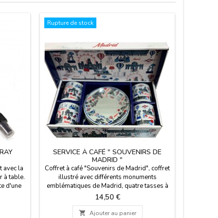
Rupture de stock
PRAY
SERVICE À CAFÉ " SOUVENIRS DE
SEL 
MADRID "
 avec la
Coffret à café "Souvenirs de Madrid", coffret
Sel et 
r à table.
illustré avec différents monuments
porcela
tte d'une
emblématiques de Madrid, quatre tasses à
Madrid
t d'une
café avec leurs soucoupes respectives. Un
alimentai
Prix
14,50 €
mets, pour
joli souvenir de Madrid. Ils sont fabriqués
les dans
en faïence et passent au lave-vaisselle.

Ajouter au panier