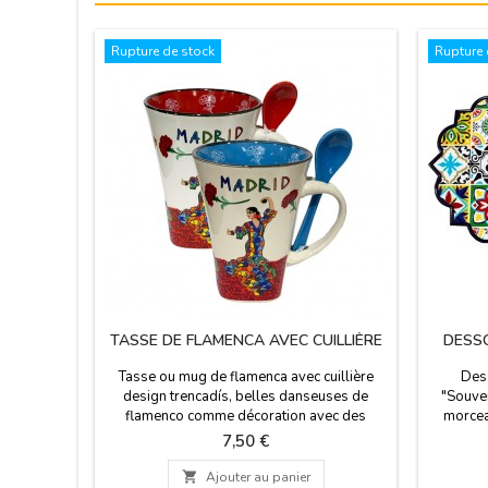
Rupture de stock
Rupture 
TASSE DE FLAMENCA AVEC CUILLIÈRE
DESS
Tasse ou mug de flamenca avec cuillière
Dess
design trencadís, belles danseuses de
"Souven
flamenco comme décoration avec des
morcea
oiellets et le nom de Madrid. Fait au
"Madri
Prix
7,50 €
ceramique. 300 ml. Mesures: 12 cm de haut
plats c
x 9 cm de diamètre
petit t

Ajouter au panier