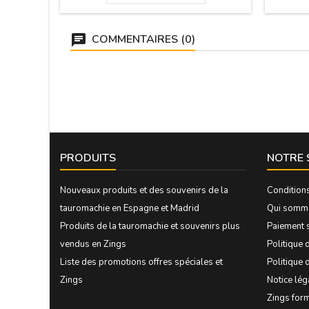
pouvoir
dos en l
carton
COMMENTAIRES (0)
PRODUITS
NOTRE 
Nouveaux produits et des souvenirs de la
Condition
tauromachie en Espagne et Madrid
Qui somm
Produits de la tauromachie et souvenirs plus
Paiement 
vendus en Zings
Politique d
Liste des promotions offres spéciales et
Politique 
Zings
Notice lég
Zings form