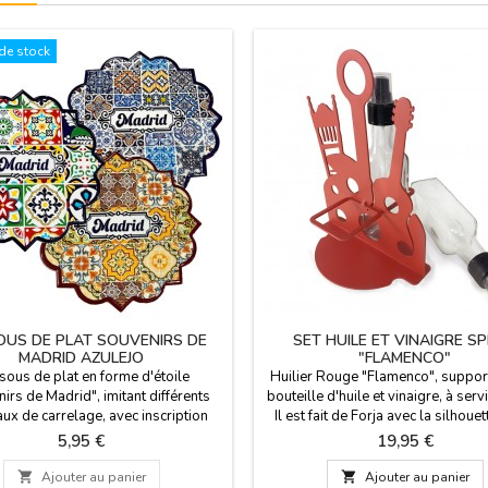
de stock
OUS DE PLAT SOUVENIRS DE
SET HUILE ET VINAIGRE S
MADRID AZULEJO
"FLAMENCO"
ous de plat en forme d'étoile
Huilier Rouge "Flamenco", support
irs de Madrid", imitant différents
bouteille d'huile et vinaigre, à servi
ux de carrelage, avec inscription
Il est fait de Forja avec la silhoue
d", pour dessus de table et pour
chaise tablao flamenco typique e
Prix
Prix
5,95 €
19,95 €
hauds ou il possède également un
guitare. Idéal pour offrir aux gour
rou dans la partie supérieure pour
décorer des tables très espagno

Ajouter au panier

Ajouter au panier