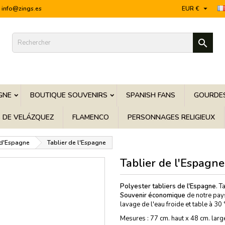

info@zings.es
EUR €

GNE
BOUTIQUE SOUVENIRS
SPANISH FANS
GOURDES
S DE VELÁZQUEZ
FLAMENCO
PERSONNAGES RELIGIEUX
 d'Espagne
Tablier de l'Espagne
Tablier de l'Espagne
Polyester tabliers de l'Espagne
. T
Souvenir économique
de notre pay
lavage de l'eau froide et table à 30 
Mesures : 77 cm. haut x 48 cm. large.