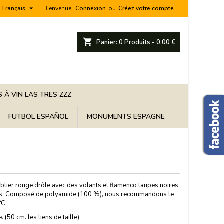

Français
Bienvenue,
Connexion
ou
Créez votre compte
shopping_cart
Panier:
0
Produits - 0,00 €
 À VIN LAS TRES ZZZ
FUTBOL ESPAÑOL
MONUMENTS ESPAGNE
ablier rouge drôle avec des volants et flamenco taupes noires.
s. Composé de polyamide (100 %), nous recommandons le
°C.
 (50 cm. les liens de taille)