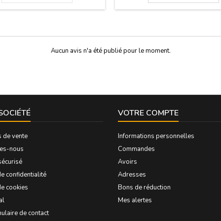
 l'accrocher comme décoration. Le
les restaurants de cuisine espa
iège est présenté dans une boîte en
Souvenirs d'Espagne. Comprend 
 pour le protéger. Dimensions...
flacons...
Aucun avis n'a été publié pour le moment.
SOCIÉTÉ
VOTRE COMPTE
s de vente
Informations personnelles
es-nous
Commandes
sécurisé
Avoirs
e confidentialité
Adresses
de cookies
Bons de réduction
al
Mes alertes
ulaire de contact