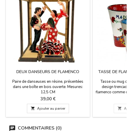
DEUX DANSEURS DE FLAMENCO
TASSE DE FLAME
Paire de danseuses en résine, présentées
Tasse ou mug de f
dans une boîte en bois ouverte. Mesures:
design trencadís
12,5 CM
flamenco comme déco
et le nom de Madrid
Prix
P
39,00 €
7
ml. Mesures: 12
di

Ajouter au panier

Ajou
COMMENTAIRES (0)