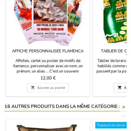
AFFICHE PERSONNALISÉE FLAMENCA
TABLIER DE CU
TO
Affiches, cartel ou poster de motifs de
Tablier de torero. 
flamenco, personnaliser avec un nom, un
habillés comme un t
prénom, un alias ... C'est un souvenir
passent par la porte
espagnol magnifique et typique pour tous
acheter un souvenir 
Prix
Pr
12,00 €
1
ceux qui veulent se sentir comme un véritable
idéal pour surpre
artiste de flamenco. Espagne Souvenirs.Il
souviens toujours

Ajouter au panier

Ajou
mesure 56 cm x 97 cm
(taille adulte)C
16 AUTRES PRODUITS DANS LA MÊME CATÉGORIE :
>
<
Rupture de stock