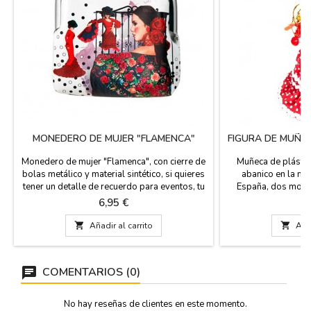
MONEDERO DE MUJER "FLAMENCA"
FIGURA DE MUÑE
Monedero de mujer "Flamenca", con cierre de
Muñeca de plástic
bolas metálico y material sintético, si quieres
abanico en la ma
tener un detalle de recuerdo para eventos, tu
España, dos mode
boda, etc.. regala este bonito monedero para
colores de sus ve
Precio
Pr
6,95 €
1
el bolso, es de uso diario. Medida: 10 X 10,5
tamaños diferent
cm
Llevan incluidos un

Añadir al carrito

Añad
castañuelas. Pequeñ
c
COMENTARIOS (0)
No hay reseñas de clientes en este momento.