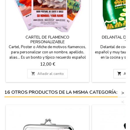
CARTEL DE FLAMENCO
DELANTAL DE 
PERSONALIZABLE
TO
Cartel, Poster o Afiche de motivos flamencos,
Delantal de cocin
para personalizar con un nombre, apellido,
español y muy taurin
alias... Es un bonito y típico recuerdo español
en la cocina y sa
para quien quiera sentirse un verdadero
Composición: 100%
Precio
Pr
12,00 €
1
artista flamenco. Tres modelos, vestido rojo,
61 cm (talla adult
blanco o verde. Medidas: 53 x 97 cm, papel
souvenir español, es

Añadir al carrito

Añad
de 80 gms. impreso en plotter, se envía en
sorprender a tus a
tubo de cartón duro, para una buena
siem
protección.
16 OTROS PRODUCTOS DE LA MISMA CATEGORÍA:
>
<