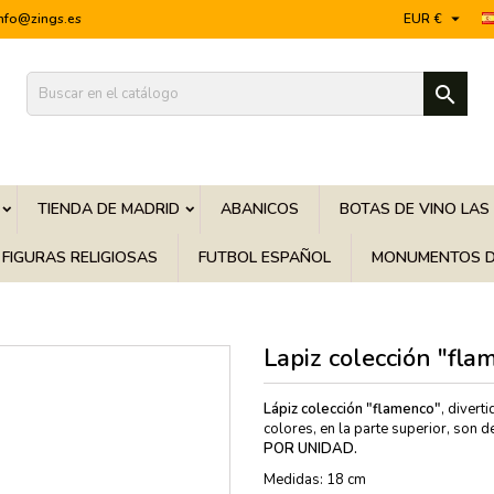

info@zings.es
EUR €

TIENDA DE MADRID
ABANICOS
BOTAS DE VINO LAS
FIGURAS RELIGIOSAS
FUTBOL ESPAÑOL
MONUMENTOS D
Lapiz colección "fla
Lápiz
c
olección "flamenco"
, divert
colores, en la parte superior, son d
POR UNIDAD.
Medidas: 18 cm