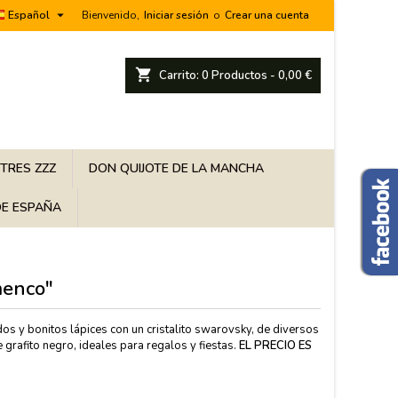

Español
Bienvenido,
Iniciar sesión
o
Crear una cuenta
shopping_cart
Carrito:
0
Productos - 0,00 €
 TRES ZZZ
DON QUIJOTE DE LA MANCHA
E ESPAÑA
menco"
idos y bonitos lápices con un cristalito swarovsky, de diversos
e grafito negro, ideales para regalos y fiestas.
EL PRECIO ES