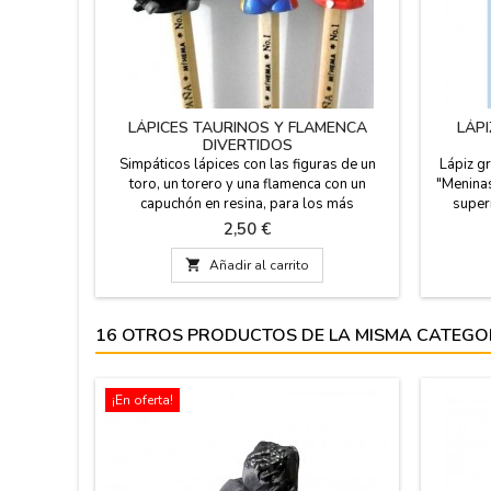
LÁPICES TAURINOS Y FLAMENCA
LÁP
DIVERTIDOS
Simpáticos lápices con las figuras de un
Lápiz g
toro, un torero y una flamenca con un
"Meninas
capuchón en resina, para los más
super
pequeños. Regalo para eventos,
colores
Precio
2,50 €
aniversarios o primera comunión, si quieres
EL PREC
tener un detalle taurino. Medidas: 20 x 2,5

Añadir al carrito
cm
16 OTROS PRODUCTOS DE LA MISMA CATEGO
¡En oferta!