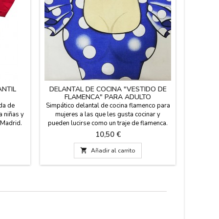
ANTIL
DELANTAL DE COCINA "VESTIDO DE
PINZA
FLAMENCA" PARA ADULTO
ida de
Simpático delantal de cocina flamenco para
Pinza pa
a niñas y
mujeres a las que les gusta cocinar y
algodón
 Madrid.
pueden lucirse como un traje de flamenca.
compleme
Recuerdo divertido de España. 100%
cuando 
Precio
10,50 €
Algodón. Medidas: 74 x 61 cm
Sevillan
color roj

Añadir al carrito
grande