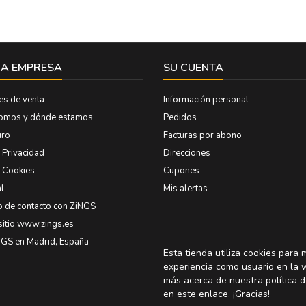
A EMPRESA
SU CUENTA
es de venta
Información personal
somos y dónde estamos
Pedidos
uro
Facturas por abono
e Privacidad
Direcciones
e Cookies
Cupones
l
Mis alertas
o de contacto con ZiNGS
sitio www.zings.es
NGS en Madrid, España
Esta tienda utiliza cookies para 
experiencia como usuario en la 
más acerca de nuestra política d
en
este enlace
. ¡Gracias!