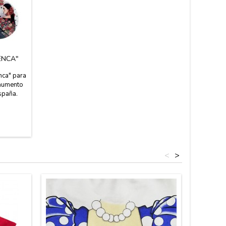
ENCA"
nca" para
 aumento
spaña.
<
>