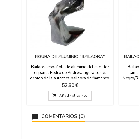
FIGURA DE ALUMINIO "BAILAORA"
BAILA
Bailaora española de aluminio del escultor
Bailao
español Pedro de Andrés, Figura con el
tamañ
gestos de la autentica bailaora de flamenco,
Negro/Ro
tan conocida en nuestro arte español y del
en caja b
Precio
52,80 €
Mundo. Para decorar o regalar un precioso
para 
recuerdo de España o coleccionistas es un
paquet

Añadir al carrito
detalle ideal o como regalo promocional.
co
Firmada por el escultor en un lateral de la
extranje
falda, certifica...
COMENTARIOS (0)