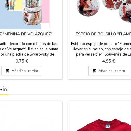
IZ "MENINA DE VELÁZQUEZ"
ESPEJO DE BOLSILLO "FLAM
rafito decorado con dibujos de las
Estiloso espejo de bolsillo "Flame
 de Velázquez", llevan en la punta
llevar en el bolso, con espejo de
ior una piedra de Swarovsky de
para verse bien. Souvenirs de E
 variados. SE VENDE POR UNIDAD,
Medida: 7 cm diámetro
Precio
Precio
0,75 €
4,95 €
IO ES DE UN LAPICERO. Medidas:
18 cm de largo

Añadir al carrito

Añadir al carrito
RÍA: