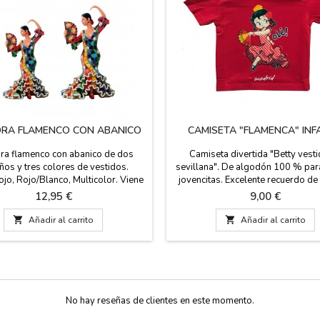
ORA FLAMENCO CON ABANICO
CAMISETA "FLAMENCA" INF
ra flamenco con abanico de dos
Camiseta divertida "Betty vest
os y tres colores de vestidos.
sevillana". De algodón 100 % par
jo, Rojo/Blanco, Multicolor. Viene
jovencitas. Excelente recuerdo de
lister transparente y muy protegida
Precio
Precio
12,95 €
9,00 €
llevar en tu maleta o enviar por
ería, buen regalo para eventos y

Añadir al carrito

Añadir al carrito
mo obsequio para grupos de
ros.Tamaños: de 8 cm y de 10 cm de
alto
No hay reseñas de clientes en este momento.