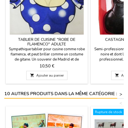
TABLIER DE CUISINE "ROBE DE
CASTAGNET
FLAMENCO" ADULTE
Sympathique tablier pour cusine comme robe
Semi-professionnel 
flamenca, et peut briller comme un costume
noire et dont le
de gitane. Un souvenir de Madrid et de
professionnel. Il
l'Espagne très drôle. Dimensions: 74 x 61 cm
flamenco clubs et l
Prix
P
10,50 €
6
Composition tissu: 50% coton - 50%
le flamenco. Nous 
polyester.
d'initiation aux cast

Ajouter au panier

Ajou
petit (garçons / filles
garçons): 8,5 x 6 c
10 AUTRES PRODUITS DANS LA MÊME CATÉGORIE :
>
<
Rupture de stock