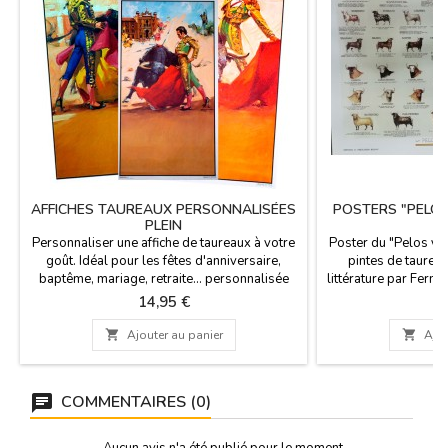
AFFICHES TAUREAUX PERSONNALISÉES
POSTERS "PELOS
PLEIN
DE
Personnaliser une affiche de taureaux à votre
Poster du "Pelos y p
goût. Idéal pour les fêtes d'anniversaire,
pintes ​​de taurea
baptême, mariage, retraite... personnalisée
littérature par Fern
avec la date, l'heure, le bétail et les noms que
Cossio, L. Majon Ni
Prix
Pr
14,95 €
1
vous voulez. Dans la dernière image de la
avec différents man
galerie, les champs personnalisés sont
rayures à la fois l

Ajouter au panier

Ajou
affichés.Taille: 56 x 97 cm papier 80 gms.
des taureaux, comm
bleu, bociblanco, c
COMMENTAIRES (0)
Aucun avis n'a été publié pour le moment.