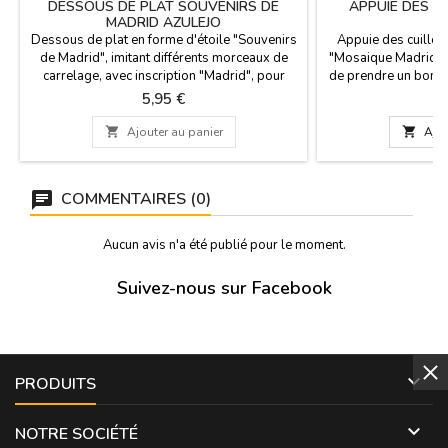
DESSOUS DE PLAT SOUVENIRS DE
APPUIE DES C
MADRID AZULEJO
Dessous de plat en forme d'étoile "Souvenirs
Appuie des cuillèr
de Madrid", imitant différents morceaux de
"Mosaique Madrid" et
carrelage, avec inscription "Madrid", pour
de prendre un bon s
dessus de table et pour plats chauds ou il
Il porte une bordur
Prix
P
5,95 €
9
possède également un petit trou dans la
pour faire correspon
partie supérieure pour pouvoir l'accrocher
cuisine. Lave-vaiss

Ajouter au panier

Ajou
comme décoration. Le dos en liège est
long x 1
présenté dans une boîte en carton pour le
protéger. Dimensions...
COMMENTAIRES (0)
Aucun avis n'a été publié pour le moment.
Suivez-nous sur Facebook

PRODUITS

NOTRE SOCIÉTÉ