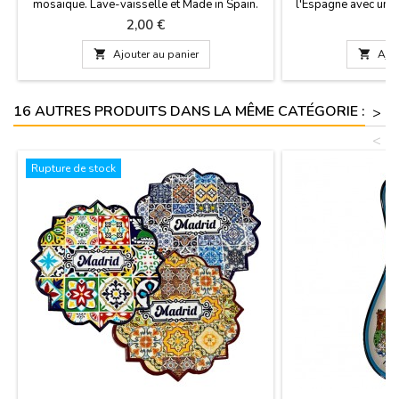
mosaïque. Lave-vaisselle et Made in Spain.
l'Espagne avec un 
Mesures: 5,5 cm x 4,5 cm de large
trencadis dans des 
Prix
Pr
2,00 €
1
une chemise idéa
Madrid, c'est 

Ajouter au panier

Ajou
recommandé de se lav
de 
16 AUTRES PRODUITS DANS LA MÊME CATÉGORIE :
>
<
Rupture de stock