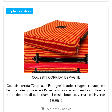
Rupture de stock
COUSSIN CORRIDA ESPAGNE
Coussin corrida "Drapeau d'Espagne"´bandes rouges et jaunes, est
l'endroit idéal pour être à l'aise dans les arènes, dans la solution de
stade de football ou le champ. Le tissu lonet couverture et l'inverse
est en cuirette rouge, a une poignée en cuir et fermeture éclair. Nous
Prix
19,95 €
vous garantissons les meilleurs matériaux de qualité. Fabriqué en
Espagne.

Ajouter au panier