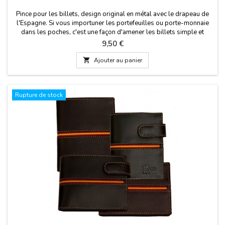
Pince pour les billets, design original en métal avec le drapeau de
l'Espagne. Si vous importuner les portefeuilles ou porte-monnaie
dans les poches, c'est une façon d'amener les billets simple et
confortable. Un clip en métal pour la fixation de votre monnaie. Un
Prix
9,50 €
cadeau pratique pour l'homme qui n'aime pas porter quoi que ce
soit dans les poches. Mesure:...

Ajouter au panier
Rupture de stock