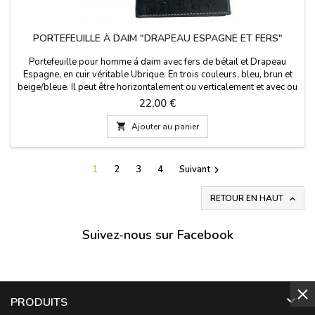
PORTEFEUILLE À DAIM "DRAPEAU ESPAGNE ET FERS"
Portefeuille pour homme á daim avec fers de bétail et Drapeau
Espagne, en cuir véritable Ubrique. En trois couleurs, bleu, brun et
beige/bleue. Il peut être horizontalement ou verticalement et avec ou
sans fermeture à bouton . Fabriqué en Espagne. Dimensions: 11cm x
Prix
22,00 €
8 cm zip vertical sans fermeture. 11cm x 8.5cm horizontalement
avec fermeture éclair.

Ajouter au panier
1
2
3
4
Suivant

RETOUR EN HAUT

Suivez-nous sur Facebook

PRODUITS