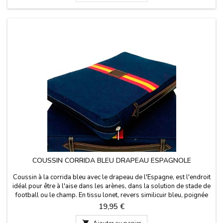
COUSSIN CORRIDA BLEU DRAPEAU ESPAGNOLE
Coussin à la corrida bleu avec le drapeau de l'Espagne, est l'endroit
idéal pour être à l'aise dans les arènes, dans la solution de stade de
football ou le champ. En tissu lonet, revers similicuir bleu, poignée
en cuir et fermeture éclair. Te garantir les meilleurs matériaux de
Prix
19,95 €
qualité. Fabriqué en Espagne. Lavable à l'eau froide.

Ajouter au panier