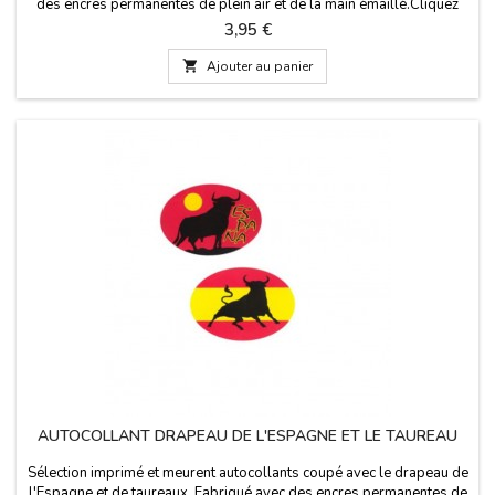
des encres permanentes de plein air et de la main émaillé.Cliquez
sur les détails de lire quelque chose d'important.
Prix
3,95 €

Ajouter au panier
AUTOCOLLANT DRAPEAU DE L'ESPAGNE ET LE TAUREAU
Sélection imprimé et meurent autocollants coupé avec le drapeau de
l'Espagne et de taureaux. Fabriqué avec des encres permanentes de