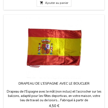

Ajouter au panier
DRAPEAU DE L'ESPAGNE AVEC LE BOUCLIER
Drapeau de l'Espagne avec le mât (non inclus) et l'accrocher sur les
balcons, adapté pour les fêtes deportivas, en votre maison, votre
lieu de travail ou de loisirs... Fabriqué à partir de
polyester.Dimensions: 140 x 90 cm
Prix
4,50 €