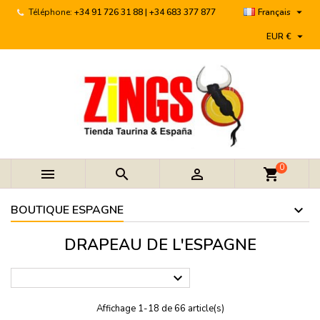

Téléphone:
+34 91 726 31 88 | +34 683 377 877
Français

EUR €
0



shopping_cart
BOUTIQUE ESPAGNE
DRAPEAU DE L'ESPAGNE

Affichage 1-18 de 66 article(s)