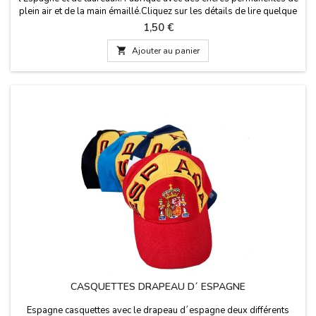
plein air et de la main émaillé.Cliquez sur les détails de lire quelque
chose d'important.
Prix
1,50 €

Ajouter au panier
CASQUETTES DRAPEAU D´ ESPAGNE
Espagne casquettes avec le drapeau d´espagne deux différents