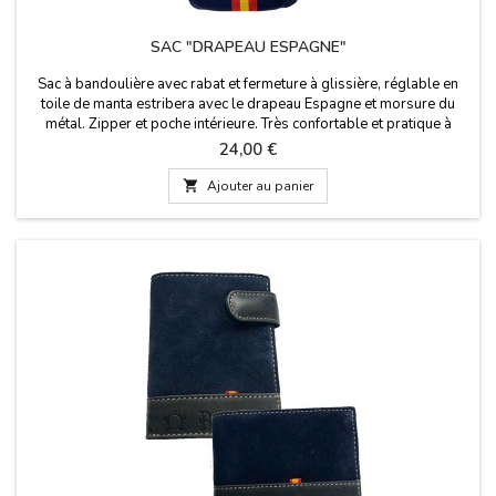
SAC "DRAPEAU ESPAGNE"
Sac à bandoulière avec rabat et fermeture à glissière, réglable en
toile de manta estribera avec le drapeau Espagne et morsure du
métal. Zipper et poche intérieure. Très confortable et pratique à
transporter vos choses dans le style. Dimensions: 20 cm x 20 cm
Prix
24,00 €

Ajouter au panier