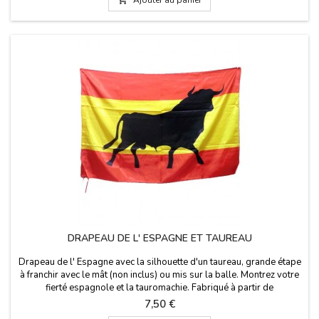
DRAPEAU DE L' ESPAGNE ET TAUREAU
Drapeau de l' Espagne avec la silhouette d'un taureau, grande étape
à franchir avec le mât (non inclus) ou mis sur la balle. Montrez votre
fierté espagnole et la tauromachie. Fabriqué à partir de
polyester.Taille: 150 x 90 cm
Prix
7,50 €