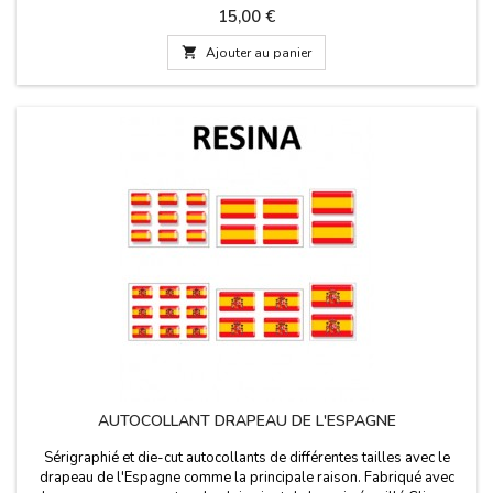
Espagne. Bleu marine avec le drapeau de l'Espagne dans le
Prix
15,00 €
milieu.Mesure: 35 mm de large

Ajouter au panier
AUTOCOLLANT DRAPEAU DE L'ESPAGNE
Sérigraphié et die-cut autocollants de différentes tailles avec le
drapeau de l'Espagne comme la principale raison. Fabriqué avec