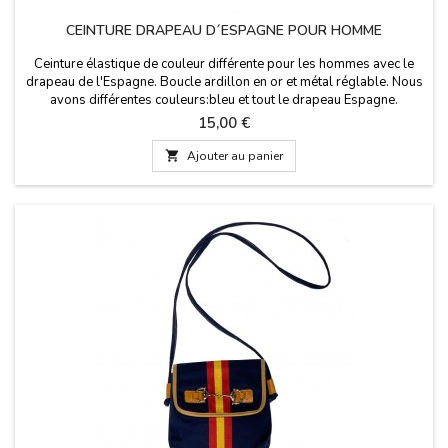
CEINTURE DRAPEAU D´ESPAGNE POUR HOMME
Ceinture élastique de couleur différente pour les hommes avec le
drapeau de l'Espagne. Boucle ardillon en or et métal réglable. Nous
avons différentes couleurs:bleu et tout le drapeau Espagne.
Fabriqué en Espagne. Largeur: 3,5 cm
Prix
15,00 €

Ajouter au panier