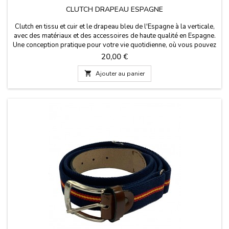
CLUTCH DRAPEAU ESPAGNE
Clutch en tissu et cuir et le drapeau bleu de l'Espagne à la verticale,
avec des matériaux et des accessoires de haute qualité en Espagne.
Une conception pratique pour votre vie quotidienne, où vous pouvez
prendre vos divers accessoires. Dimensions: 27 cm x 16 cm
Prix
20,00 €

Ajouter au panier