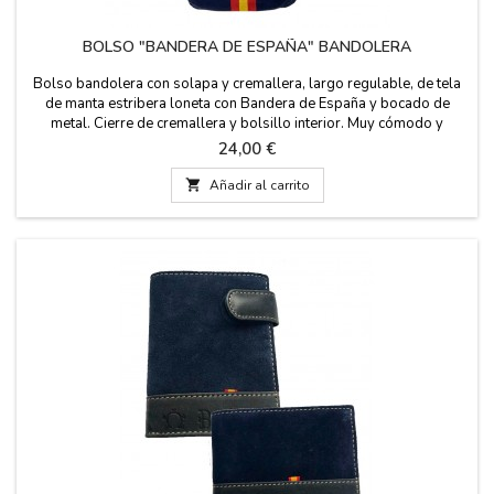
BOLSO "BANDERA DE ESPAÑA" BANDOLERA
Bolso bandolera con solapa y cremallera, largo regulable, de tela
de manta estribera loneta con Bandera de España y bocado de
metal. Cierre de cremallera y bolsillo interior. Muy cómodo y
práctico para llevar sus cosas con estilo. Medidas: 20 cm x 20 cm
Precio
24,00 €

Añadir al carrito