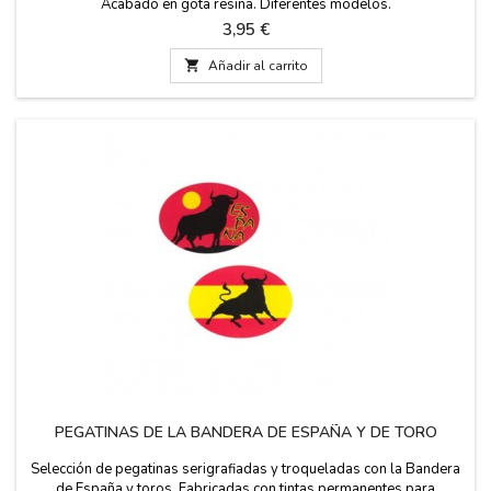
Acabado en gota resina. Diferentes modelos.
Precio
3,95 €

Añadir al carrito
PEGATINAS DE LA BANDERA DE ESPAÑA Y DE TORO
Selección de pegatinas serigrafiadas y troqueladas con la Bandera
de España y toros. Fabricadas con tintas permanentes para