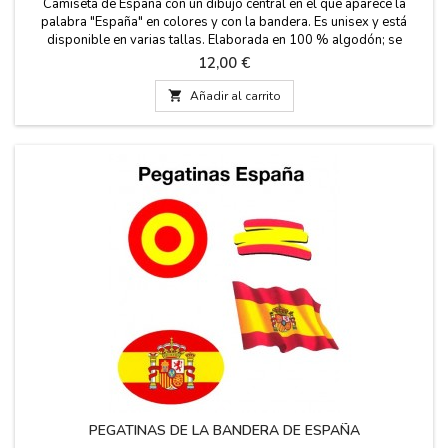
Camiseta de España con un dibujo central en el que aparece la
palabra "España" en colores y con la bandera. Es unisex y está
disponible en varias tallas. Elaborada en 100 % algodón; se
recomienda no planchar sobre el dibujo. Lavado en agua fría.
Precio
12,00 €

Añadir al carrito
PEGATINAS DE LA BANDERA DE ESPAÑA