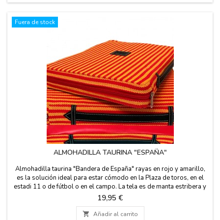
Fuera de stock
ALMOHADILLA TAURINA "ESPAÑA"
Almohadilla taurina "Bandera de España" rayas en rojo y amarillo,
es la solución ideal para estar cómodo en la Plaza de toros, en el
estadi 11 o de fútbol o en el campo. La tela es de manta estribera y
el revés es en polípiel rojo, tiene el asa de cuero y cremallera.
Precio
19,95 €
Lavable en agua fría. Te garantizamos la mejor calidad en los
materiales. Fabricada en...

Añadir al carrito