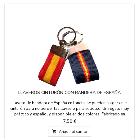
LLAVEROS CINTURÓN CON BANDERA DE ESPAÑA
Llavero de bandera de España en loneta, se pueden colgar en el
cinturón para no perder las llaves o para el bolso. Un regalo muy
práctico y español y disponible en dos colores. Fabricado en
España. Medida: 7 cm x 3 cm
Precio
7,50 €

Añadir al carrito