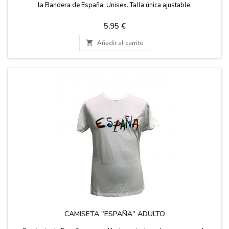
la Bandera de España. Unisex. Talla única ajustable.
Precio
5,95 €

Añadir al carrito
CAMISETA "ESPAÑA" ADULTO