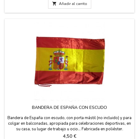

Añadir al carrito
BANDERA DE ESPAÑA CON ESCUDO
Bandera de España con escudo, con porta mástil (no incluido) y para
colgar en balconadas, apropiada para celebraciones deportivas, en
su casa, su lugar de trabajo u ocio... Fabricada en poliéster.
Medidas: 150 x 90 cm (Grande) 60 x 90 cm (Pequeña) 120 x 180 cm
Precio
4,50 €