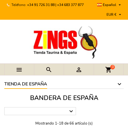

Teléfono:
+34 91 726 31 88 | +34 683 377 877
Español

EUR €
0



shopping_cart
TIENDA DE ESPAÑA
BANDERA DE ESPAÑA

Mostrando 1-18 de 66 artículo (s)