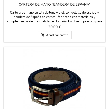
CARTERA DE MANO "BANDERA DE ESPAÑA"
Cartera de mano en tela de lona y piel, con detalle de estribo y
bandera de España en vertical, fabricada con materiales y
complementos de gran calidad en España. Un diseño práctico para
tu día a día, donde podrás llevar tus diversos accesorios. Hecha en
Precio
20,00 €
España, unisex. Medidas: 27 cm. x 16 cm. con un asa de 18 cm.

Añadir al carrito