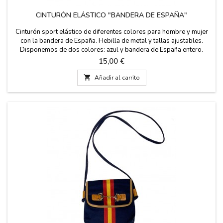
CINTURÓN ELÁSTICO "BANDERA DE ESPAÑA"
Cinturón sport elástico de diferentes colores para hombre y mujer
con la bandera de España. Hebilla de metal y tallas ajustables.
Disponemos de dos colores: azul y bandera de España entero.
Fabricado en España. Ancho: de 3,5 cm
Precio
15,00 €

Añadir al carrito