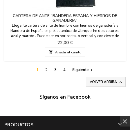
CARTERA DE ANTE "BANDERA ESPAÑA Y HIERROS DE
GANADERIA"
Elegante cartera de ante de hombre con hierros de ganadería y
Bandera de España en piel auténtica de Ubrique. En dos colores,
azul y marrón . Puede ser en horizontal o vertical y con cierre de
botón o sin cierre. Fabricada en España. Medidas: VERTICAL: 11 cm
Precio
22,00 €
x 8 cm con cierre y sin cierre. HORIZONTAL: 11 cm x 8,5 cm
con cierre y monedero.

Añadir al carrito
1
2
3
4
Siguiente

VOLVER ARRIBA

Síganos en Facebook

PRODUCTOS