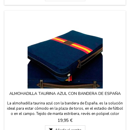
ALMOHADILLA TAURINA AZUL CON BANDERA DE ESPAÑA
La almohadilla taurina azul con la bandera de España, es la solución
ideal para estar cómodo en la plaza de toros, en el estadio de fútbol
o en el campo. Tejido de manta estribera, revés en polipiel color
azul, asa de cuero y cremallera. Te garantizamos la mejor calidad en
Precio
19,95 €
los materiales. Hecho en España. Lavable en agua fría. Medida: 37
cm x 27 cm x 5,5...

Añadir al carrito