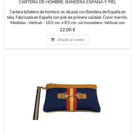
CARTERA DE HOMBRE, BANDERA ESPAÑA Y PIEL
Cartera billetero de hombre, es de piel con Bandera de España en
tela, Fabricada en España con piel de primera calidad. Color marrón,
Medidas : Vertical - 10.5 cm. x 8.5 cm. sin monedero. Vertical con
cierre - 10.5 x 9 cm. con monedero. Horizontal - 8.5 cm. x 10.5 cm.
Precio
22,00 €
con monedero. Horizontal con cierre - 11 cm x 8.5 cm. con
monedero.

Añadir al carrito