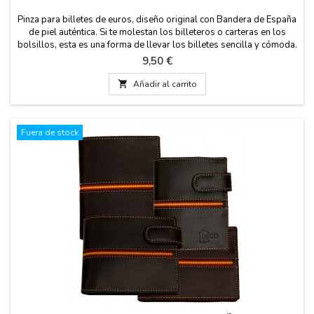
Pinza para billetes de euros, diseño original con Bandera de España
de piel auténtica. Si te molestan los billeteros o carteras en los
bolsillos, esta es una forma de llevar los billetes sencilla y cómoda.
Una pinza clip para el de dinero en piel con imán para los billetes.
Precio
9,50 €
Un regalo práctico para el hombre que no le gusta llevar nada en
los bolsillos....

Añadir al carrito
Fuera de stock