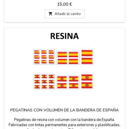
España. Color azul marino con la bandera de España en el centro y
Precio
15,00 €
color Bandera de España completo. Se presentan en caja. Medida:
modelo 1: 3 cm ancho elástico...

Añadir al carrito
PEGATINAS CON VOLUMEN DE LA BANDERA DE ESPAÑA
Pegatinas de resina con volumen con la bandera de España.
Fabricadas con tintas permanentes para exteriores y plastificadas.