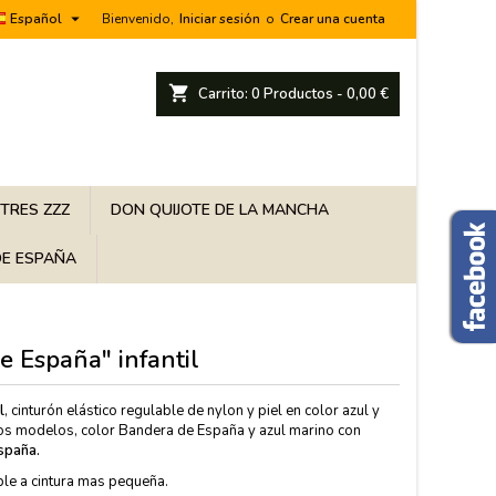

Español
Bienvenido,
Iniciar sesión
o
Crear una cuenta
shopping_cart
Carrito:
0
Productos - 0,00 €
 TRES ZZZ
DON QUIJOTE DE LA MANCHA
E ESPAÑA
e España" infantil
l
, cinturón elástico regulable de nylon y piel en color azul y
os modelos, color Bandera de España y azul marino con
spaña.
ble a cintura mas pequeña.