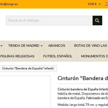

info@zings.es
EUR €

TIENDA DE MADRID
ABANICOS
BOTAS DE VINO LAS
FIGURAS RELIGIOSAS
FUTBOL ESPAÑOL
MONUMENTOS D
Cinturón "Bandera de España" infantil
Cinturón "Bandera d
Cinturón bandera de España Infanti
hebilla de metal. Disponemos de d
bandera de España.
Fabricado en E
Medida: largo total 79 cm. y regula