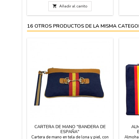
"Alguien que me quiere mucho...". Talla
desde 1 año hasta 14 años.

Añadir al carrito
16 OTROS PRODUCTOS DE LA MISMA CATEGO
CARTERA DE MANO "BANDERA DE
ALM
ESPAÑA"
Cartera de mano en tela de lona y piel, con
Almohad