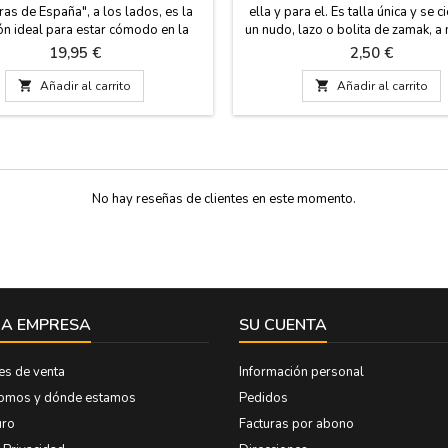
as de España", a los lados, es la
ella y para el. Es talla única y se c
ón ideal para estar cómodo en la
un nudo, lazo o bolita de zamak, 
 toros, en el estadio de fútbol o en
pasador que va incluida. Medida
Precio
Precio
19,95 €
2,50 €
 Tiene el revés en polipiel en color
por 1,5 de ancho y lleva el pa
n el asa de cuero y cremallera. Es

Añadir al carrito

Añadir al carrito
 en agua fría y te garantizamos la
 calidad en los materiales. Esta
fabricada en España....
No hay reseñas de clientes en este momento.
A EMPRESA
SU CUENTA
es de venta
Información personal
somos y dónde estamos
Pedidos
uro
Facturas por abono