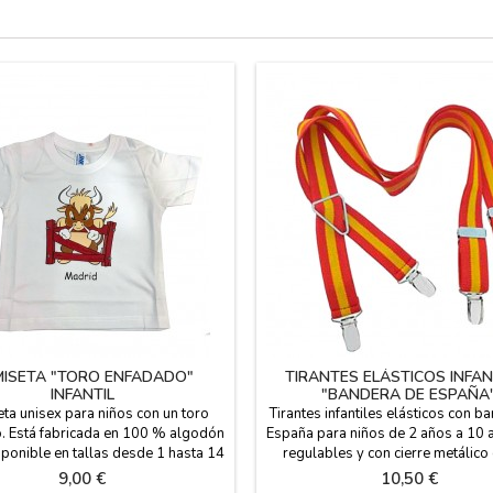
ISETA "TORO ENFADADO"
TIRANTES ELÁSTICOS INFAN
INFANTIL
"BANDERA DE ESPAÑA
ta unisex para niños con un toro
Tirantes infantiles elásticos con b
. Está fabricada en 100 % algodón
España para niños de 2 años a 10 
sponible en tallas desde 1 hasta 14
regulables y con cierre metálico 
años.
adaptables llevando 4 pinzas de 
Precio
Precio
9,00 €
10,50 €