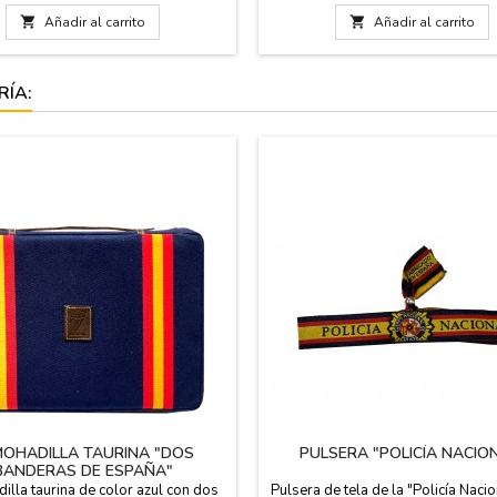
Tejido elástico, fabricado en Espa
azul marino con la bandera de Esp

Añadir al carrito

Añadir al carrito
centro y color Bandera de Es
completo. Medida: 2.5 cm an
RÍA:
OHADILLA TAURINA "DOS
PULSERA "POLICÍA NACIO
BANDERAS DE ESPAÑA"
illa taurina de color azul con dos
Pulsera de tela de la "Policía Naci