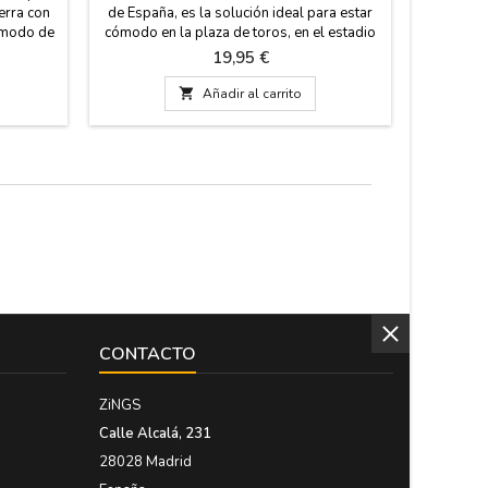
ierra con
de España, es la solución ideal para estar
de Espa
a modo de
cómodo en la plaza de toros, en el estadio
en España
s: 30 cm
de fútbol o en el campo. Tejido de manta
cremaller
Precio
19,95 €
sador
estribera, revés en polipiel color azul, asa
Bolsillo 
de cuero y cremallera. Te garantizamos la
forro. Gr

Añadir al carrito
mejor calidad en los materiales. Hecho en
España. Lavable en agua fría. Medida: 37 cm
x 27 cm x 5,5...
CONTACTO
ZiNGS
Calle Alcalá, 231
28028 Madrid