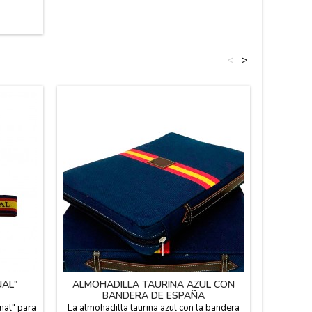
ña. Color
aña en el
paña
cho.
<
>
NAL"
ALMOHADILLA TAURINA AZUL CON
CAR
BANDERA DE ESPAÑA
CLUT
onal" para
La almohadilla taurina azul con la bandera
Cartera d