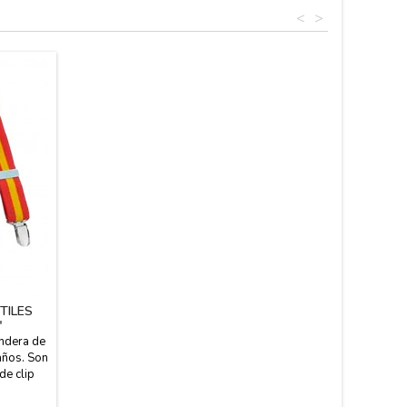
<
>
TILES
"
andera de
años. Son
de clip
enganche.