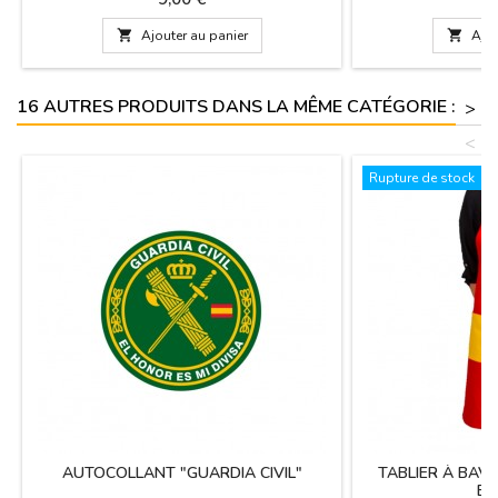

Ajouter au panier

Ajou
16 AUTRES PRODUITS DANS LA MÊME CATÉGORIE :
>
<
Rupture de stock
AUTOCOLLANT "GUARDIA CIVIL"
TABLIER À BAV
ES