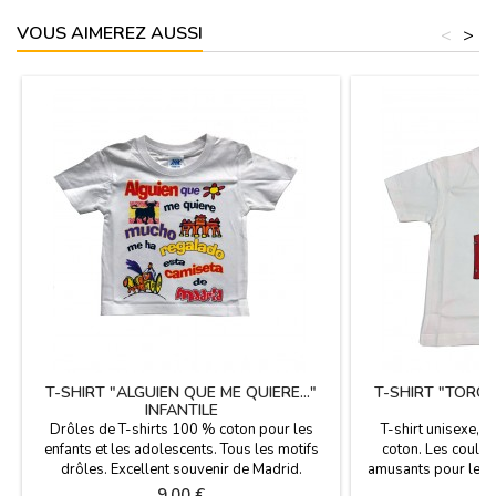
VOUS AIMEREZ AUSSI
<
>
T-SHIRT "ALGUIEN QUE ME QUIERE..."
T-SHIRT "TORO
INFANTILE
Drôles de T-shirts 100 % coton pour les
T-shirt unisexe, 
enfants et les adolescents. Tous les motifs
coton. Les couleu
drôles. Excellent souvenir de Madrid.
amusants pour les e
Prix
P
9,00 €
9