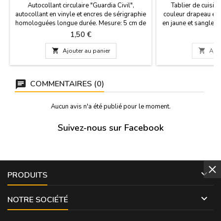
Autocollant circulaire "Guardia Civil",
Tablier de cuisin
autocollant en vinyle et encres de sérigraphie
couleur drapeau es
homologuées longue durée. Mesure: 5 cm de
en jaune et sangle r
diamètre.
le cou, rubans du ti
Prix
Pr
1,50 €
2
le dos. Tissu serg
composition: 65%

Ajouter au panier

Ajou
Fabriqué en Espagn
logo d'entreprise, v
m
COMMENTAIRES (0)
Aucun avis n'a été publié pour le moment.
Suivez-nous sur Facebook

PRODUITS

NOTRE SOCIÉTÉ