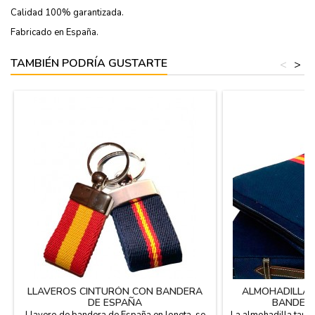
Calidad 100% garantizada.
Fabricado en España.
TAMBIÉN PODRÍA GUSTARTE
<
>
LLAVEROS CINTURÓN CON BANDERA
ALMOHADILLA 
DE ESPAÑA
BANDERA
Llavero de bandera de España en loneta, se
La almohadilla tauri