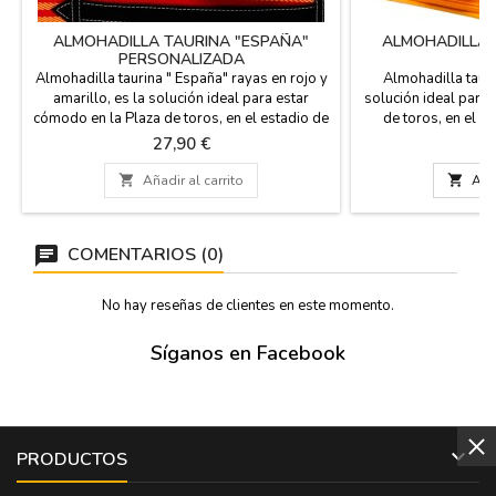
ALMOHADILLA TAURINA "ESPAÑA"
ALMOHADILLA 
PERSONALIZADA
Almohadilla taurina " España" rayas en rojo y
Almohadilla tauri
amarillo, es la solución ideal para estar
solución ideal para
cómodo en la Plaza de toros, en el estadio de
de toros, en el es
fútbol o en el campo. La tela es de manta
campo. La tela es de 
Precio
Pr
27,90 €
1
estribera y el revés es en polípiel rojo, tiene
en polípiel del mis
el asa de cuero y cremallera. Lavable en agua
asa de cuero y crema

Añadir al carrito

Añad
fría. Fabricada en España. Medida: 37 cm x 27
fría y te garantizam
cm x 5,5 cm grosor. SE ENVIA 2 DIAS...
materiales. Esta 
COMENTARIOS (0)
No hay reseñas de clientes en este momento.
Síganos en Facebook

PRODUCTOS