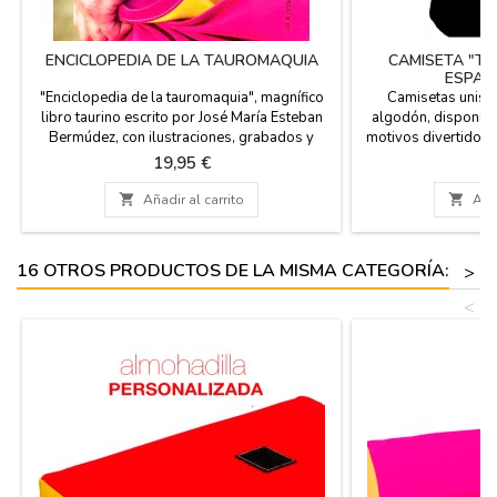
ENCICLOPEDIA DE LA TAUROMAQUIA
CAMISETA "T
ESPAÑ
"Enciclopedia de la tauromaquia", magnífico
Camisetas unise
libro taurino escrito por José Marí­a Esteban
algodón, disponible
Bermúdez, con ilustraciones, grabados y
motivos divertidos 
fotografías históricas y de gran calidad. Es un
toros. Souvenir 
Precio
Pr
19,95 €
1
manual imprescindible con una visión general
E
del mundo del toro y con un diccionario

Añadir al carrito

Añad
enciclopédico de sus protagonistas.Medidas:
20 x 27 cm (cartoné con sobrecubierta)Está
escrito...
16 OTROS PRODUCTOS DE LA MISMA CATEGORÍA:
>
<