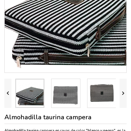


Almohadilla taurina campera
Almohadilla taurina
campera en rayas de color
"blanco y negro"
, es la