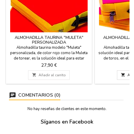
ALMOHADILLA TAURINA "MULETA"
ALMOHADILLA 
PERSONALIZADA
Almohadilla taurina modelo "Muleta"
Almohadilla tauri
personalizada, de color rojo como la Muleta
solución ideal para
de torear, es la solución ideal para estar
de toros, en el es
cómodo en la plaza de toros, en el estadio de
campo. La tela es de 
Precio
Pr
27,90 €
1
fútbol o en el campo. Tejido de color rojo,
en polípiel del mis
revés en polipiel color rojo, asa de cuero y
asa de cuero y crema

Añadir al carrito

Añad
cremallera. Es lavable en agua fría y muy
fría y te garantizam
practica para ir a la plaza. Medida: 37 cm x 27
materiales. Esta 
cm x 5,5...
COMENTARIOS (0)
No hay reseñas de clientes en este momento.
Síganos en Facebook