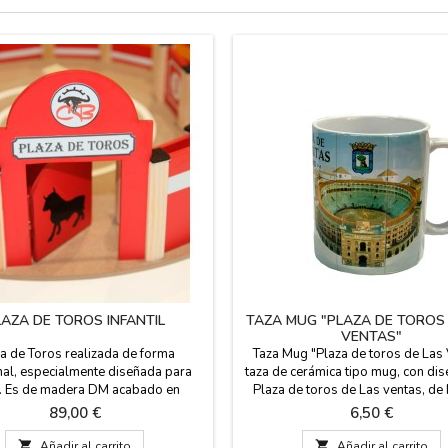
LAZA DE TOROS INFANTIL
TAZA MUG "PLAZA DE TOROS
VENTAS"
a de Toros realizada de forma
Taza Mug "Plaza de toros de Las 
nal, especialmente diseñada para
taza de cerámica tipo mug, con dis
r. Es de madera DM acabado en
Plaza de toros de Las ventas, de
 roja, ambas caras son de 5 mm de
Apto para lavavjillas y microo
Precio
Precio
89,00 €
6,50 €
r. Son atractivas, funcionales y
capacidad 300 ml. Medidas: 9,5 cm
es. Se suministra en Kit de montaje
x 8 cm. de diámetro.

Añadir al carrito

Añadir al carrito