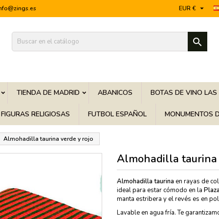

info@zings.es
EUR €

TIENDA DE MADRID
ABANICOS
BOTAS DE VINO LAS
FIGURAS RELIGIOSAS
FUTBOL ESPAÑOL
MONUMENTOS D
Almohadilla taurina verde y rojo
Almohadilla taurina 
Almohadilla taurina
en rayas de co
ideal para estar cómodo en la
Plaz
manta estribera y el revés es en pol
Lavable en agua fría. Te garantizam