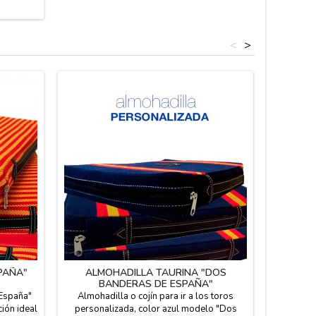
<
>
PAÑA"
ALMOHADILLA TAURINA "DOS
ALMO
BANDERAS DE ESPAÑA"
"
PERSONALIZADA
 España"
Almohadilla o cojín para ir a los toros
Almohad
ción ideal
personalizada, color azul modelo "Dos
"Bander