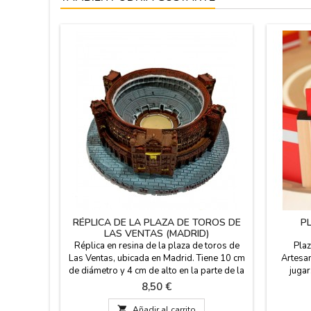
RÉPLICA DE LA PLAZA DE TOROS DE
P
LAS VENTAS (MADRID)
Réplica en resina de la plaza de toros de
Plaz
Las Ventas, ubicada en Madrid. Tiene 10 cm
Artesa
de diámetro y 4 cm de alto en la parte de la
juga
Puerta Grande. Si te gusta el coso
melanina
Precio
8,50 €
madrileño, te podrás llevar un buen
groso
recuerdo en miniatura.¿Quieres saber más
resistent

Añadir al carrito