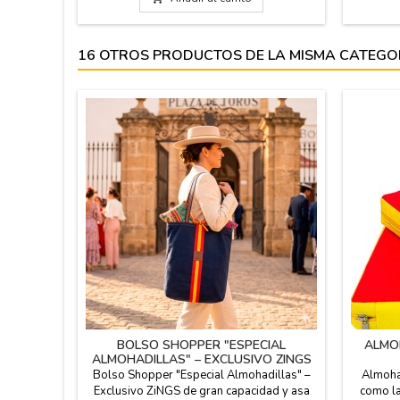
sobre la plaza de toros?
con ins
e
16 OTROS PRODUCTOS DE LA MISMA CATEGO
BOLSO SHOPPER "ESPECIAL
ALMO
ALMOHADILLAS" – EXCLUSIVO ZINGS
Bolso Shopper "Especial Almohadillas" –
Almohad
Exclusivo ZiNGS de gran capacidad y asa
como la