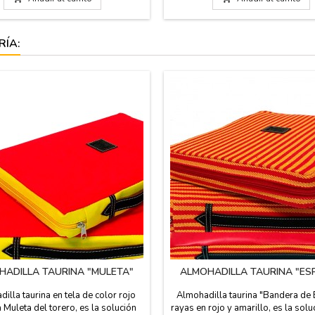
trucciones. Dimensiones: Diámetro
xterior 50 cm X 8,5 cm alto
RÍA:
HADILLA TAURINA "MULETA"
ALMOHADILLA TAURINA "ES
illa taurina en tela de color rojo
Almohadilla taurina "Bandera de
 Muleta del torero, es la solución
rayas en rojo y amarillo, es la solu