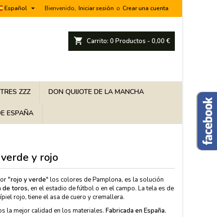

Español
Bienvenido,
Iniciar sesión
o
Crear una cuenta
shopping_cart
Carrito:
0
Productos - 0,00 €
 TRES ZZZ
DON QUIJOTE DE LA MANCHA
E ESPAÑA
verde y rojo
lor
"rojo y verde
" los colores de Pamplona, es la solución
a de toros
,
en el estadio de fútbol o en el campo. La tela es de
ípiel rojo, tiene el asa de cuero y cremallera.
os la mejor calidad en los materiales.
Fabricada en
España.