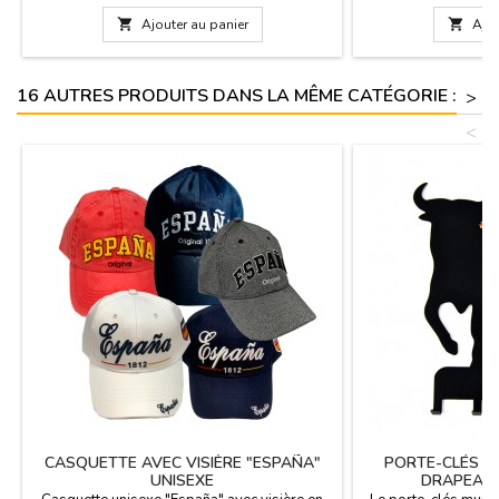
recommandons le la
table à 30 °C. Mesur

Ajouter au panier

Ajou
large. (50 cm. 
16 AUTRES PRODUITS DANS LA MÊME CATÉGORIE :
>
<
CASQUETTE AVEC VISIÈRE "ESPAÑA"
PORTE-CLÉS M
UNISEXE
DRAPEAU 