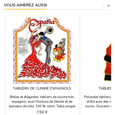
VOUS AIMEREZ AUSSI
<
>
TABLIERS DE CUISINE ESPAGNOLS
TABLIER 
Belles et élégantes, tabliers de cuisine très
Polyester tabliers d
espagnol, avec l'histoire de Séville et de
drôle avec des vol
taureaux de lidia. 100 % coton. Taille unique
noires. Souvenir é
pour adult.
Composé de poly
Prix
P
7,50 €
5