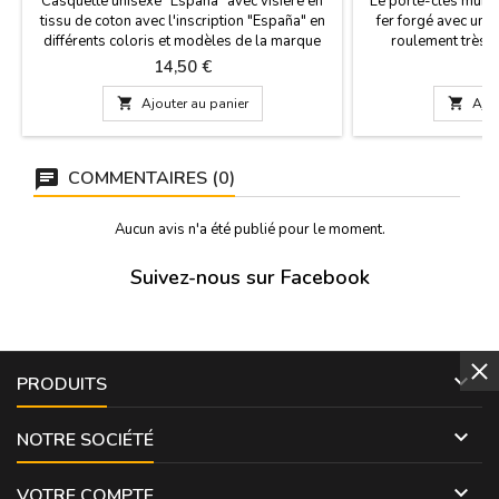
Casquette unisexe "España" avec visière en
Le porte-clés mural
tissu de coton avec l'inscription "España" en
fer forgé avec une 
différents coloris et modèles de la marque
roulement très t
Robin Ruth et réglable, taille unique.
accrocher vos clés
Prix
P
14,50 €
9
crochets, pour l'av
vue de votre mais

Ajouter au panier

Ajou
Souvenirs d'Esp
Dimensions : 14cm. 
cm
COMMENTAIRES (0)
Aucun avis n'a été publié pour le moment.
Suivez-nous sur Facebook

PRODUITS

NOTRE SOCIÉTÉ

VOTRE COMPTE