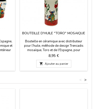
BOUTEILLE D'HUILE "TORO" MOSAIQUE
'Espagne,
Bouteille en céramique avec distributeur
amique et
pour l'huile, méthode de design Trencadis
ntérieur
mosaïque, Toro et de l'Espagne, pour
Madrid".
correspondre à la collection du plaque,
Prix
8,95 €
 haut x 5
cruche, tasse et verres de chupitos. Placez
votre table très Taurine. Dimensions: 15 cm

Ajouter au panier
de haut x 4,5 cm de diamètre
<
>