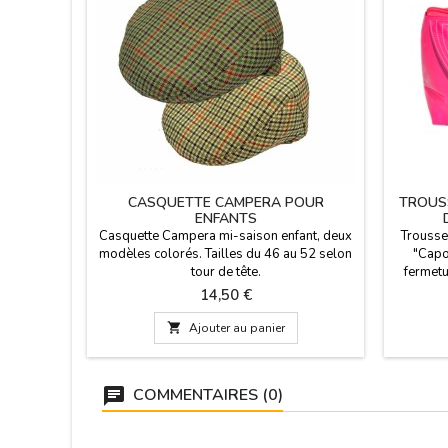
CASQUETTE CAMPERA POUR
TROUS
ENFANTS
Casquette Campera mi-saison enfant, deux
Trousse 
modèles colorés. Tailles du 46 au 52 selon
"Capot
tour de tête.
fermetu
avec un 
Prix
14,50 €

Ajouter au panier
COMMENTAIRES (0)