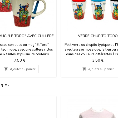
MUG "LE TORO" AVEC CUILLÈRE
VERRE CHUPITO TORO
sses coniques ou mug "El Toro",
Petit verre ou chupito typique de l
 technique, avec une cuillère inclus
avec taureau mosaïque, fait en cer
eux tailles et plusieurs couleurs.
dans des couleurs différentes à l'i
aille: 12 cm grands / petits 7 cm
pour correspondre à votre table "
Prix
Prix
7,50 €
3,50 €
haute.
Souvenir d´Espagne Taille: 6 cm de
cm de diamètre.

Ajouter au panier

Ajouter au panier
IE :