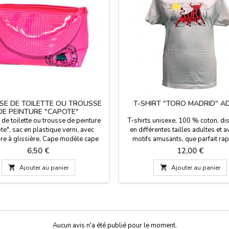
SE DE TOILETTE OU TROUSSE
T-SHIRT "TORO MADRID" A
DE PEINTURE "CAPOTE"
de toilette ou trousse de peinture
T-shirts unisexe, 100 % coton, di
e", sac en plastique verni, avec
en différentes tailles adultes et 
re à glissière. Cape modèle cape
motifs amusants, que parfait ra
taureau noir. Mesures : 13 cm. x 20
souvenirs de votre visite à Ma
Prix
Prix
6,50 €
12,00 €
cm.

Ajouter au panier

Ajouter au panier
Aucun avis n'a été publié pour le moment.