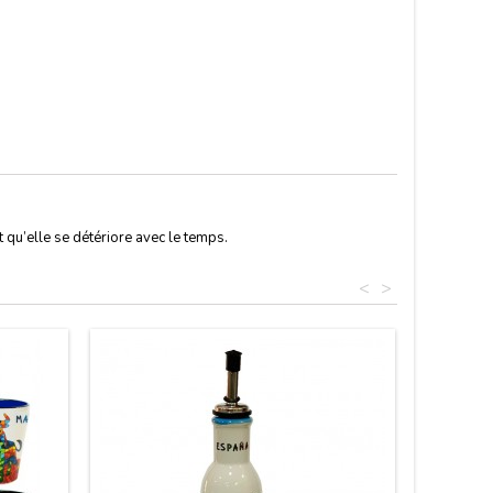
t qu’elle se détériore avec le temps.
<
>