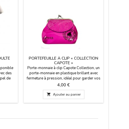
DULTE
PORTEFEUILLE À CLIP « COLLECTION
COUSSI
CAPOTE »
D'E
sponible
Porte-monnaie à clip Capote Collection, un
Coussin 
avec des
porte-monnaie en plastique brillant avec
de l'Espag
ppel de
fermeture à pression, idéal pour garder vos
l'aise da
drid.
pièces à portée de main. Dimensions : 10 x
stade d
Prix
4,00 €
9 cm
lonet, rev
est f

Ajouter au panier
meilleurs
Espagne. 