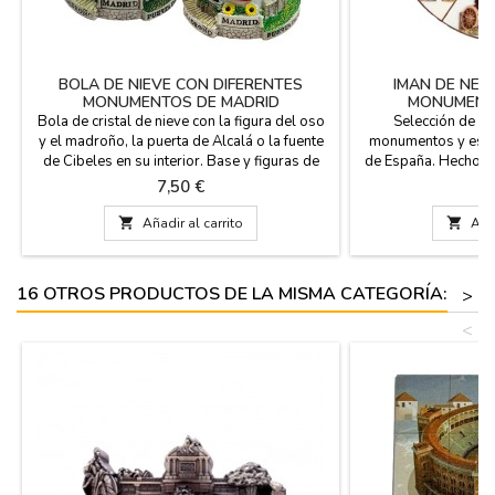
BOLA DE NIEVE CON DIFERENTES
IMAN DE NEV
MONUMENTOS DE MADRID
MONUMENTO
Bola de cristal de nieve con la figura del oso
Selección de i
y el madroño, la puerta de Alcalá o la fuente
monumentos y escen
de Cibeles en su interior. Base y figuras de
de España. Hechos 
resina. Regalo ideal como recuerdo de su
de diferentes tama
Precio
P
7,50 €
3
paso por Madrid. Medidas: Pequeña 4,5 cm
monumentos como: L
de diámetro x 6 cm de altura Grande 8 cm de
Oso y el madroño, 

Añadir al carrito

Añad
diámetro (base) x 9 cm de altura x 6.5 cm
Palacio Real, las t
diam.
Madri
16 OTROS PRODUCTOS DE LA MISMA CATEGORÍA:
>
<