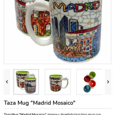


Taza Mug "Madrid Mosaico"
Taza Mug "Madrid Mosaico"
alegre y divertida taza tipo mug con