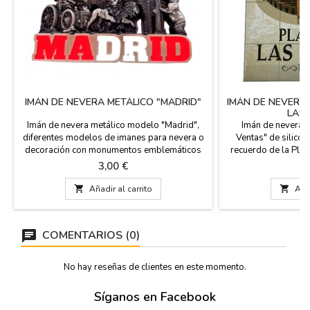
IMÁN DE NEVERA METÁLICO "MADRID"
IMÁN DE NEVERA
LAS
Imán de nevera metálico modelo "Madrid",
Imán de nevera "
diferentes modelos de imanes para nevera o
Ventas" de silicon
decoración con monumentos emblemáticos
recuerdo de la Plaz
de la ciudad de Madrid. Tienen diferentes
de Madrid, España.
Precio
P
3,00 €
3
tamaños, según los modelos. Souvenirs de
España. Medidas
España y Madrid.
Modelo 2: 6 X 6 c

Añadir al carrito

Añad
Modelo 4: 10 x 5 cm
Modelo 6: 11.5 
COMENTARIOS (0)
No hay reseñas de clientes en este momento.
Síganos en Facebook