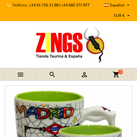

Teléfono:
+34 91 726 31 88 | +34 683 377 877
Español

EUR €
0



shopping_cart