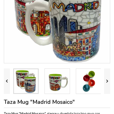


Taza Mug "Madrid Mosaico"
Taza Mug "Madrid Mosaico"
alegre y divertida taza tipo mug con