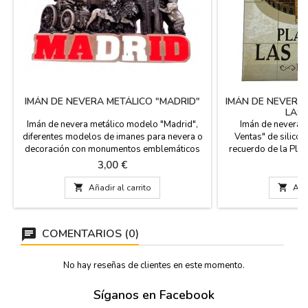
IMÁN DE NEVERA METÁLICO "MADRID"
IMÁN DE NEVERA
LAS
Imán de nevera metálico modelo "Madrid",
Imán de nevera "
diferentes modelos de imanes para nevera o
Ventas" de silicon
decoración con monumentos emblemáticos
recuerdo de la Plaz
de la ciudad de Madrid. Tienen diferentes
de Madrid, España.
Precio
P
3,00 €
3
tamaños, según los modelos. Souvenirs de
España. Medidas
España y Madrid.
Modelo 2: 6 X 6 c

Añadir al carrito

Añad
Modelo 4: 10 x 5 cm
Modelo 6: 11.5 
COMENTARIOS (0)
No hay reseñas de clientes en este momento.
Síganos en Facebook