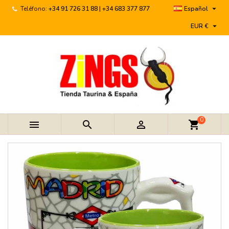

Teléfono:
+34 91 726 31 88 | +34 683 377 877
Español

EUR €
0



shopping_cart