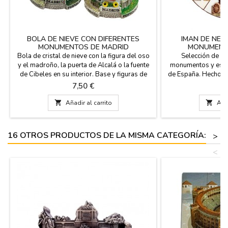
BOLA DE NIEVE CON DIFERENTES
IMAN DE NEV
MONUMENTOS DE MADRID
MONUMENTO
Bola de cristal de nieve con la figura del oso
Selección de i
y el madroño, la puerta de Alcalá o la fuente
monumentos y escen
de Cibeles en su interior. Base y figuras de
de España. Hechos 
resina. Regalo ideal como recuerdo de su
de diferentes tama
Precio
P
7,50 €
3
paso por Madrid. Medidas: Pequeña 4,5 cm
monumentos como: L
de diámetro x 6 cm de altura Grande 8 cm de
Oso y el madroño, 

Añadir al carrito

Añad
diámetro (base) x 9 cm de altura x 6.5 cm
Palacio Real, las t
diam.
Madri
16 OTROS PRODUCTOS DE LA MISMA CATEGORÍA:
>
<