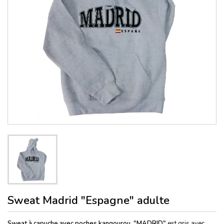
Sweat Madrid "Espagne" adulte
Sweat à capuche avec poches kangourou
,
"MADRID"
est gris avec