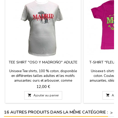
TEE SHIRT "OSO Y MADROÑO" ADULTE
T-SHIRT "FLEU
Unisexe Tee shirts, 100 % coton, disponible
Unisexe t-shirts
en différentes tailles adultes et les motifs
coton. Couleurs
amusantes: ours et arbousier, comme
amusantes, idéal 
souvenir parfait de votre visite à Madrid.
e
Prix
P
12,00 €
9

Ajouter au panier

Ajou
16 AUTRES PRODUITS DANS LA MÊME CATÉGORIE :
>