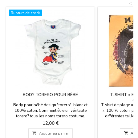
<
Rupture de stock
BODY TORERO POUR BÉBÉ
T-SHIRT « B
AD
Body pour bébé design "torero", blanc et
T-shirt de plage un
100% coton. Comment être un véritable
», 100 % coton, pou
torero? tous les noms torero costume.
différentes tailles
Seulement en deux tailles, pour les bébés de
combat sur le deva
Prix
Pr
12,00 €
1
6 mois et 12 mois.
visit

Ajouter au panier

Ajou