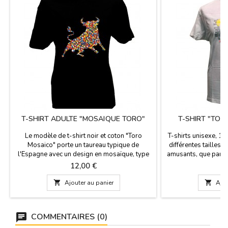
T-SHIRT ADULTE "MOSAÏQUE TORO"
T-SHIRT "TOR
Le modèle de t-shirt noir et coton "Toro
T-shirts unisexe, 1
Mosaico" porte un taureau typique de
différentes tailles 
l'Espagne avec un design en mosaïque, type
amusants, que parfa
trencadis dans des couleurs assorties. C'est
votre vi
Prix
Pr
12,00 €
1
une chemise idéale comme Souvenir de
Madrid, c'est 100% coton et il est

Ajouter au panier

Ajou
recommandé de se laver à l'eau froide. Tailles
de S à XXL.
COMMENTAIRES (0)