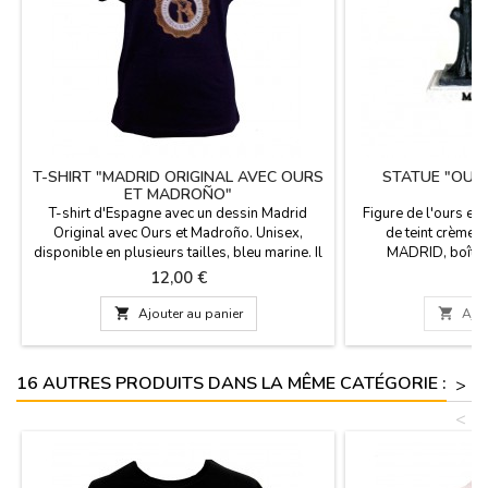
T-SHIRT "MADRID ORIGINAL AVEC OURS
STATUE "OUR
ET MADROÑO"
T-shirt d'Espagne avec un dessin Madrid
Figure de l'ours et 
Original avec Ours et Madroño. Unisex,
de teint crème e
disponible en plusieurs tailles, bleu marine. Il
MADRID, boîte t
est fait de 100% coton et il est recommandé
polyrésine. Pour l
Prix
P
12,00 €
4
de ne pas repasser sur le dessin.
des événements 
souvenir de votre 

Ajouter au panier

Ajou
histoire que de la r
et l'arbre dans 
Dimensions: 8
16 AUTRES PRODUITS DANS LA MÊME CATÉGORIE :
>
<