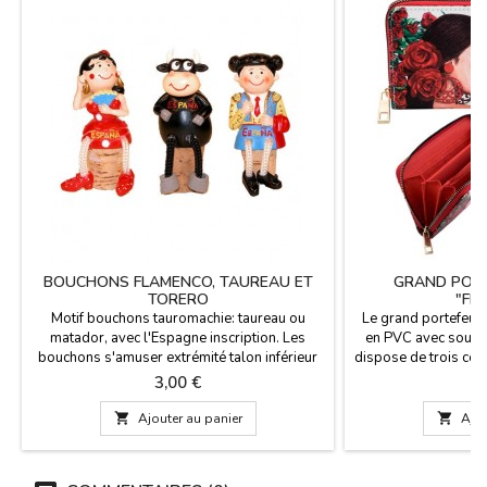
BOUCHONS FLAMENCO, TAUREAU ET
GRAND PORT
TORERO
"FL
Motif bouchons tauromachie: taureau ou
Le grand portefeui
matador, avec l'Espagne inscription. Les
en PVC avec souffle
bouchons s'amuser extrémité talon inférieur
dispose de trois co
et en mesurant 8 cm de hauteur. Nous avons
19 x
Prix
P
3,00 €
9
actuellement trois modèles: torero (modèle
1), le taureau (modèle 2) et Séville (modèle

Ajouter au panier

Ajou
3).Cliquez sur "Plus de détails" pour lire
quelque chose d'important.