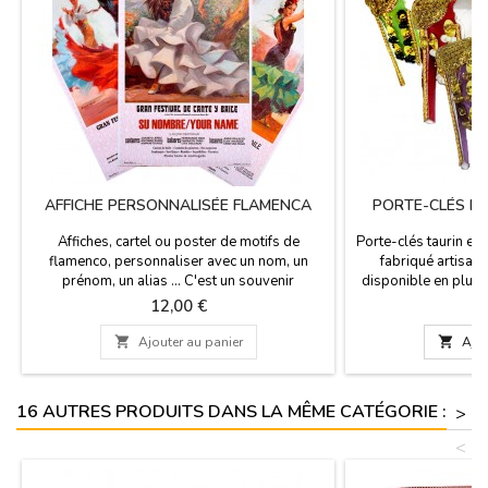
AFFICHE PERSONNALISÉE FLAMENCA
PORTE-CLÉS D
Affiches, cartel ou poster de motifs de
Porte-clés taurin en
flamenco, personnaliser avec un nom, un
fabriqué artisan
prénom, un alias ... C'est un souvenir
disponible en plusi
espagnol magnifique et typique pour tous
les collectionneu
Prix
P
12,00 €
7
ceux qui veulent se sentir comme un véritable
tauromachie. Empo
artiste de flamenco. Espagne Souvenirs.Il
l'essence du spec

Ajouter au panier

Ajou
mesure 56 cm x 97 cm
grâce à nos vestes
Couleurs disponi
Purísima 
16 AUTRES PRODUITS DANS LA MÊME CATÉGORIE :
>
<