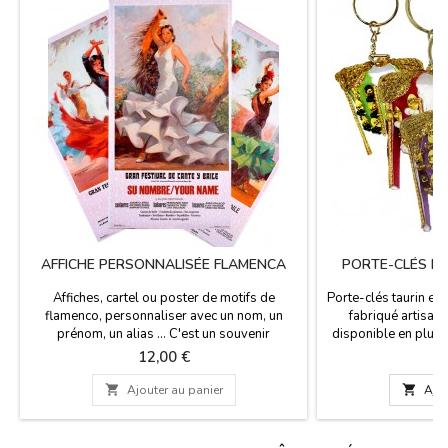
AFFICHE PERSONNALISÉE FLAMENCA
PORTE-CLÉS D
Affiches, cartel ou poster de motifs de
Porte-clés taurin en
flamenco, personnaliser avec un nom, un
fabriqué artisan
prénom, un alias ... C'est un souvenir
disponible en plusi
espagnol magnifique et typique pour tous
les collectionneu
Prix
P
12,00 €
7
ceux qui veulent se sentir comme un véritable
tauromachie. Empo
artiste de flamenco. Espagne Souvenirs.Il
l'essence du spec

Ajouter au panier

Ajou
mesure 56 cm x 97 cm
grâce à nos vestes
Couleurs disponi
Purísima 