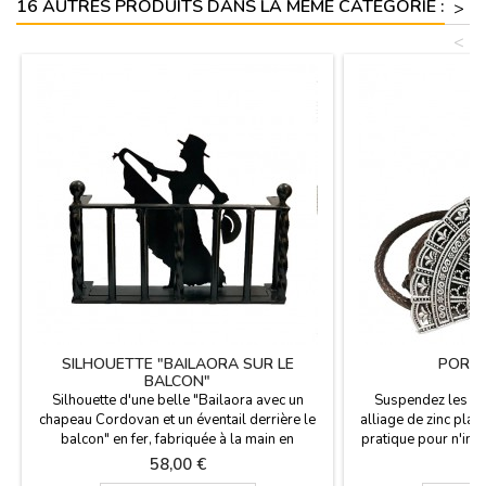
16 AUTRES PRODUITS DANS LA MÊME CATÉGORIE :
>
<
SILHOUETTE "BAILAORA SUR LE
PORTE
BALCON"
Silhouette d'une belle "Bailaora avec un
Suspendez les ev
chapeau Cordovan et un éventail derrière le
alliage de zinc plaq
balcon" en fer, fabriquée à la main en
pratique pour n'imp
Espagne. En décoration, c'est un cadeau
en Espagne.Plage de
Prix
P
58,00 €
8
original comme Souvenir d'Espagne à
x 3 cm, cuir long