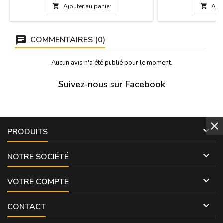
accrocher ou comme bureau. Mesures:

Ajouter au panier

Ajou
hauteur 16,5 cm, longueur 22 cm et 7 cm de
largeur.
COMMENTAIRES (0)
Aucun avis n'a été publié pour le moment.
Suivez-nous sur Facebook

PRODUITS

NOTRE SOCIÉTÉ

VOTRE COMPTE

CONTACT