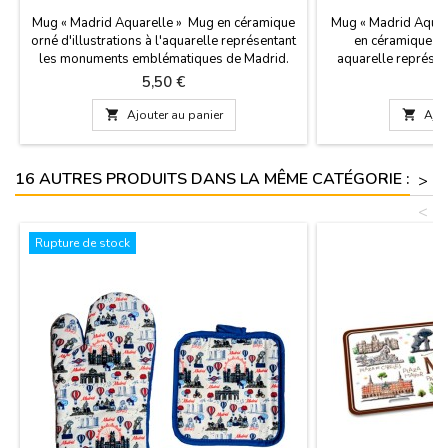
Mug « Madrid Aquarelle » Mug en céramique
Mug « Madrid Aquare
orné d'illustrations à l'aquarelle représentant
en céramique ar
les monuments emblématiques de Madrid.
aquarelle représe
Dimensions : Petit modèle : 7,4 x 6,5 x 6,4 cm
plus emblématiq
Prix
P
5,50 €
6
de diamètre, contenance : 150 ml
contenance de 250 ml
Grand modèle : 8,2 x 8 x 7,3 cm de diamètre,
coffret en carton.

Ajouter au panier

Ajou
contenance : 250 ml
16 AUTRES PRODUITS DANS LA MÊME CATÉGORIE :
>
<
Rupture de stock