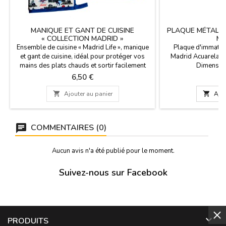
MANIQUE ET GANT DE CUISINE
PLAQUE MÉTALLI
« COLLECTION MADRID »
MA
Ensemble de cuisine « Madrid Life », manique
Plaque d'immatric
et gant de cuisine, idéal pour protéger vos
Madrid Acuarela »,
mains des plats chauds et sortir facilement
Dimension
les aliments du four. Apportez une touche de
Prix
P
6,50 €
5
modernité et de fantaisie à votre cuisine avec
l'esprit madrilène ! Cet ensemble manique et

Ajouter au panier

Ajou
gant de cuisine capture l'énergie vibrante de
la capitale grâce à un motif répétitif...
COMMENTAIRES (0)
Aucun avis n'a été publié pour le moment.
Suivez-nous sur Facebook

PRODUITS