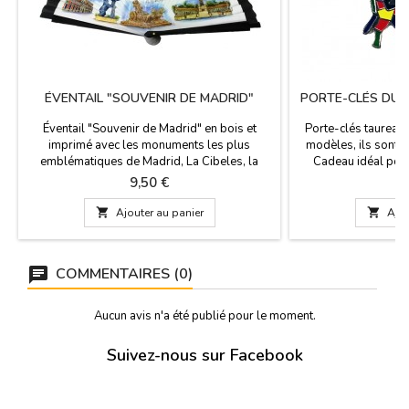
ÉVENTAIL "SOUVENIR DE MADRID"
PORTE-CLÉS DU 
Éventail "Souvenir de Madrid" en bois et
Porte-clés taureaux
imprimé avec les monuments les plus
modèles, ils sont m
emblématiques de Madrid, La Cibeles, la
Cadeau idéal pou
Puerta de Alcalá, l'Ours et l'Arbousier, etc.
fêtes, des mariages 
Prix
P
9,50 €
3
Dimensions : 23 cm
quantit

Ajouter au panier

Ajou
COMMENTAIRES (0)
Aucun avis n'a été publié pour le moment.
Suivez-nous sur Facebook