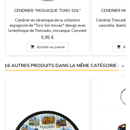
CENDRIER "MOSAÏQUE TORO SOL"
CENDRIER MOS
Cendrier en céramique de la collection
Cendrier Trencadis 
espagnole de "Toro Sol mosaic" design avec
vaisselle, diamètr
la technique de Trencadis, mosaïque. Convient
au lavage de la vaisselle. Fabriqué en
Prix
P
5,95 €
5
Espagne. Mesures: 10 cm x 3 cm

Ajouter au panier

Ajou
16 AUTRES PRODUITS DANS LA MÊME CATÉGORIE :
>
<