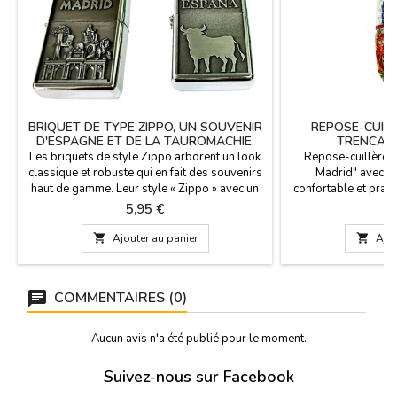
BRIQUET DE TYPE ZIPPO, UN SOUVENIR
REPOSE-CUIL
D'ESPAGNE ET DE LA TAUROMACHIE.
TRENCADI
Les briquets de style Zippo arborent un look
Repose-cuillère 
classique et robuste qui en fait des souvenirs
Madrid" avec la
haut de gamme. Leur style « Zippo » avec un
confortable et prati
gaufrage métallique évoque la qualité et la
cuisson ou aussi co
Prix
P
5,95 €
9
durabilité, des qualités très appréciées des
la céramique. Mesur
collectionneurs. Dimensions : 5,5 cm x 4 cm
de

Ajouter au panier

Ajou
Trois modèles emblématiques au choix :
Modèle « Madrid Monumentale » : Un
hommage à la...
COMMENTAIRES (0)
Aucun avis n'a été publié pour le moment.
Suivez-nous sur Facebook