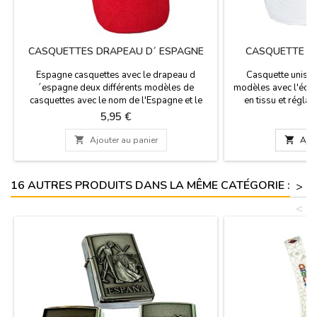
CASQUETTES DRAPEAU D´ ESPAGNE
CASQUETTE DU
Espagne casquettes avec le drapeau d
Casquette unisex
´espagne deux différents modèles de
modèles avec l'écus
casquettes avec le nom de l'Espagne et le
en tissu et réglab
drapeau Espagne. Unisexe. Une taille unique.
produit officiel. Le
Prix
Pr
5,95 €
1
équipes au monde ave

Ajouter au panier

Ajou
16 AUTRES PRODUITS DANS LA MÊME CATÉGORIE :
>
<