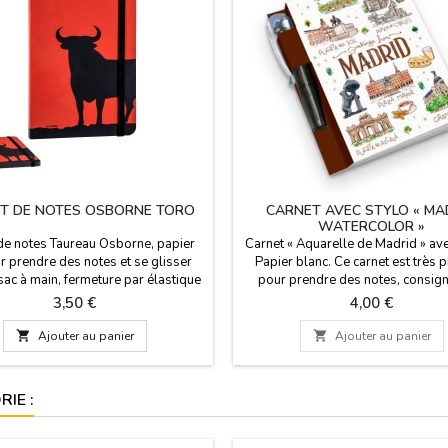
T DE NOTES OSBORNE TORO
CARNET AVEC STYLO « MA
WATERCOLOR »
de notes Taureau Osborne, papier
Carnet « Aquarelle de Madrid » ave
r prendre des notes et se glisser
Papier blanc. Ce carnet est très 
sac à main, fermeture par élastique
pour prendre des notes, consig
. Dimensions : 10,5 x 1 x 15 cm
réunions, etc. Son format compac
Prix
Prix
3,50 €
4,00 €
de l'emporter facilement dans u
Dimensions : 8,5 x 11 cm

Ajouter au panier

Ajouter au panier
IE :