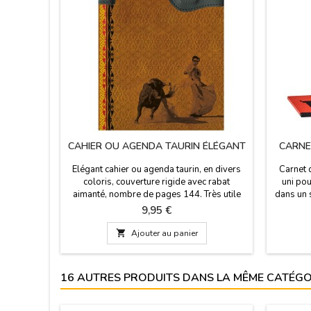
CAHIER OU AGENDA TAURIN ÉLÉGANT
CARNE
Elégant cahier ou agenda taurin, en divers
Carnet 
coloris, couverture rigide avec rabat
uni pou
aimanté, nombre de pages 144. Très utile
dans un 
pour prendre des notes sur les corridas, les
noir
Prix
9,95 €
ranchs, les toreros... La Fête rime avec
élégance, et c'est ce qui est proposé dans

Ajouter au panier
cette série. d'agendas pour ceux qui
comptent encore sur le papier pour noter
leurs rendez-vous et leurs...
16 AUTRES PRODUITS DANS LA MÊME CATÉGOR