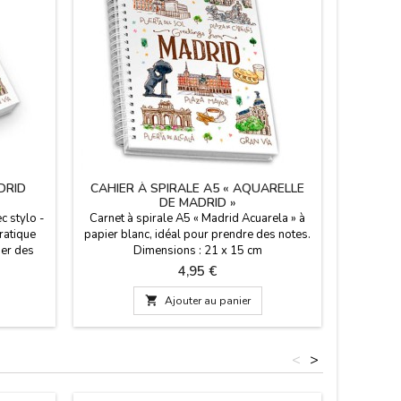
DRID
CAHIER À SPIRALE A5 « AQUARELLE
DE MADRID »
c stylo -
Carnet à spirale A5 « Madrid Acuarela » à
pratique
papier blanc, idéal pour prendre des notes.
ner des
Dimensions : 21 x 15 cm
t permet
Prix
4,95 €
n sac.

Ajouter au panier
<
>