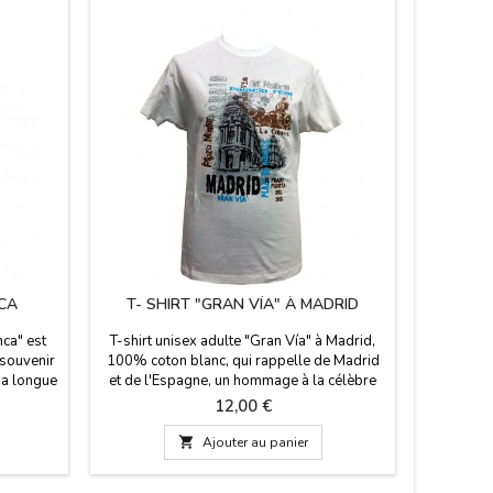
CA
T- SHIRT "GRAN VÍA" À MADRID
APPUI
ca" est
T-shirt unisex adulte "Gran Vía" à Madrid,
Appuie d
souvenir
100% coton blanc, qui rappelle de Madrid
"Mosai
sa longue
et de l'Espagne, un hommage à la célèbre
Madrid,
ouleurs à
rue Gran Via, la Puerta de Alcalá, Cibeles,
votre voy
Prix
12,00 €
re table,
etc...
autour d
m. Haut x
couleurs

Ajouter au panier
Taille: 