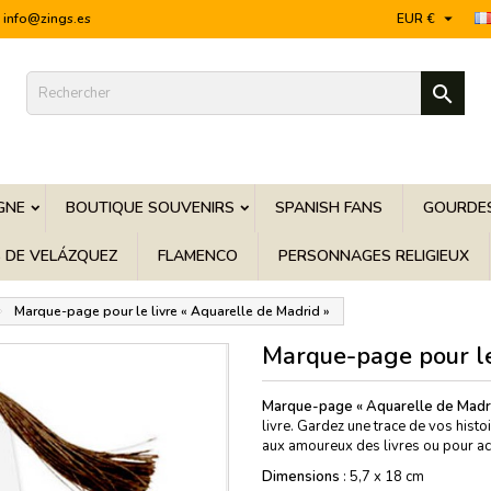

info@zings.es
EUR €

GNE
BOUTIQUE SOUVENIRS
SPANISH FANS
GOURDES
S DE VELÁZQUEZ
FLAMENCO
PERSONNAGES RELIGIEUX
Marque-page pour le livre « Aquarelle de Madrid »
Marque-page pour le
Marque-page « Aquarelle de Madr
livre. Gardez une trace de vos histo
aux amoureux des livres ou pour acc
Dimensions
: 5,7 x 18 cm