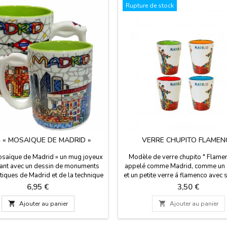
Rupture de stock
 « MOSAÏQUE DE MADRID »
VERRE CHUPITO FLAMEN
saïque de Madrid » un mug joyeux
Modèle de verre chupito " Flamen
ant avec un dessin de monuments
appelé comme Madrid, comme un 
iques de Madrid et de la technique
et un petite verre á flamenco avec 
adis de Gaudí. Les couleurs de
robe et castagnettes. Différentes c
Prix
Prix
6,95 €
3,50 €
rieur changent. Convient au micro-
l'intérieur pour correspondre à vot
t au lave-vaisselle. Capacité 300
fait dans la porcelaine. Taille: 6 c

Ajouter au panier

Ajouter au panier
nsions : 10 cm de hauteur x 8,5 cm
5cm de diamètre
de diamètre