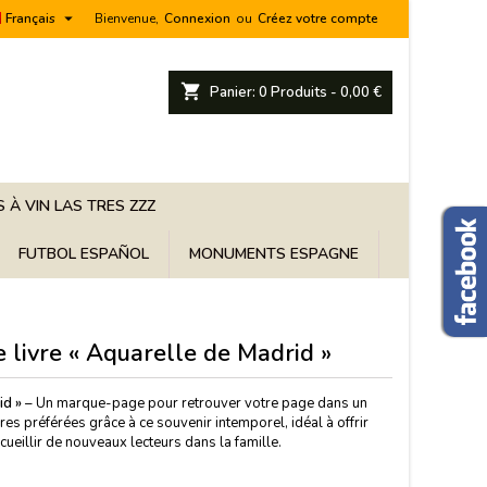

Français
Bienvenue,
Connexion
ou
Créez votre compte
shopping_cart
Panier:
0
Produits - 0,00 €
 À VIN LAS TRES ZZZ
FUTBOL ESPAÑOL
MONUMENTS ESPAGNE
 livre « Aquarelle de Madrid »
id »
– Un marque-page pour retrouver votre page dans un
ires préférées grâce à ce souvenir intemporel, idéal à offrir
ueillir de nouveaux lecteurs dans la famille.