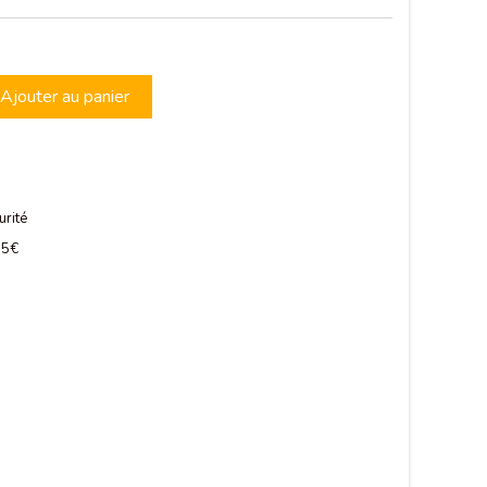
Ajouter au panier
urité
 75€