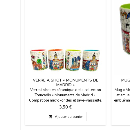
VERRE À SHOT « MONUMENTS DE
MUG
MADRID »
Verre à shot en céramique de la collection
Mug « Mo
Trencadis « Monuments de Madrid ».
et amus
Compatible micro-ondes et lave-vaisselle.
emblémat
Dimensions : 5,5 cm de haut x 4,5 cm de
trenc
Prix
3,50 €
diamètre.
l'inté
ondes e

Ajouter au panier
ml. Dime