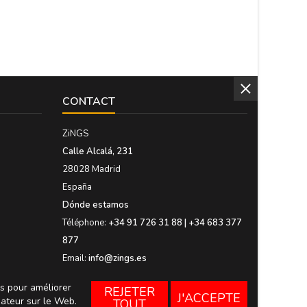
CONTACT
ZiNGS
Calle Alcalá, 231
28028 Madrid
España
Dónde estamos
Téléphone:
+34 91 726 31 88 | +34 683 377
877
Email:
info@zings.es
es pour améliorer
REJETER
J'ACCEPTE
sateur sur le Web.
TOUT