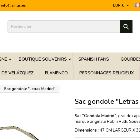

info@zings.es
EUR €

GNE
BOUTIQUE SOUVENIRS
SPANISH FANS
GOURDES
S DE VELÁZQUEZ
FLAMENCO
PERSONNAGES RELIGIEUX
Sac gondole "Letras Madrid"
Sac gondole "Letras
Sac "Gondola Madrid"
, grande capa
marque originale Robin Ruth, Souve
Dimensions
: 47 CM LARGEUR X 3