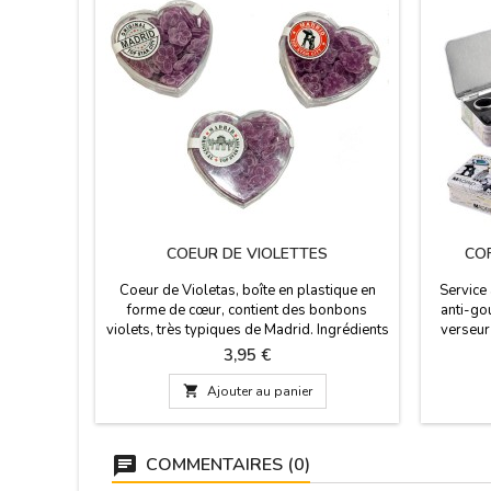
COEUR DE VIOLETTES
COF
Coeur de Violetas, boîte en plastique en
Service
forme de cœur, contient des bonbons
anti-go
violets, très typiques de Madrid. Ingrédients
verseur
: Sucre, sirop de glucose, acidifiant : acide
boîte en
Prix
3,95 €
citrique. arômes et colorants. 70g. Préparé
Dime
par des travailleurs ayant une déficience

Ajouter au panier
intellectuelle. Mesure : 8 cm. diamètre.
COMMENTAIRES (0)