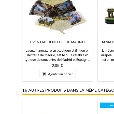
EVENTAIL DENTELLE DE MADRID
MINIA
Eventail armature en plastique et finition en
En résin
dentelle de Madrid, est le plus célèbre et
drapeau 
typique de souvenirs de Madrid et Espagne.
est un 
Disponible en différentes couleurs et de
de Madri
Prix
2,95 €
motifs. Dimensions: Petit 24 cm longueur -
par l'arc
Médiane 24cm - Grand 30cm
Palais R

Ajouter au panier
6
16 AUTRES PRODUITS DANS LA MÊME CATÉGOR
Rupture 