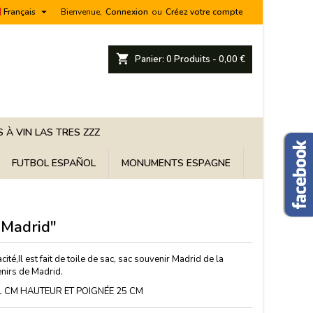

Français
Bienvenue,
Connexion
ou
Créez votre compte
shopping_cart
Panier:
0
Produits - 0,00 €
 À VIN LAS TRES ZZZ
FUTBOL ESPAÑOL
MONUMENTS ESPAGNE
 Madrid"
cité,Il est fait de toile de sac, sac souvenir Madrid de la
nirs de Madrid.
1 CM HAUTEUR ET POIGNÉE 25 CM