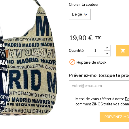
Choisir la couleur
19,90 €
TTC
Quantité


Rupture de stock
Prévenez-moi lorsque le prod
Merci de vous référer à notre
Po
comment ZiNGS traite vos donn
PRÉVENEZ-MOI