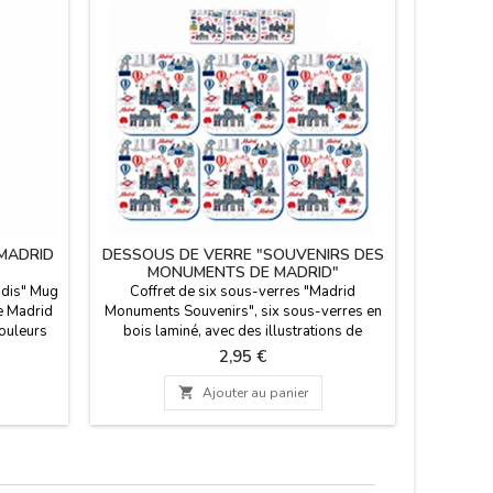
MADRID
DESSOUS DE VERRE "SOUVENIRS DES
PLAQUE 
MONUMENTS DE MADRID"
dis" Mug
Coffret de six sous-verres "Madrid
Plaque 
e Madrid
Monuments Souvenirs", six sous-verres en
Madrid A
couleurs
bois laminé, avec des illustrations de
m de haut
monuments emblématiques de Madrid, tels
Prix
2,95 €
150 ml.
que la Puerta de Alcalá, l'Ours et
l'Arbousier, Cibeles, Las Meninas, skyline...

Ajouter au panier
Souvenirs de Madrid et d'Espagne.
Dimensions : 9,5 cm x 9,5 cm