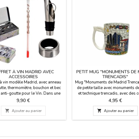
FRET À VIN MADRID AVEC
PETIT MUG "MONUMENTS DE 
ACCESSOIRES
TRENCADIS"
 à vin modèle Madrid, avec anneau
Mug "Monuments de Madrid Trenca
utte, thermomètre, bouchon et bec
de petite taille avec monuments d
 anti-goutte pour le Vin. Dans une
et technique trencadis, avec des 
 laiton comme souvenir de Madrid.
vives à l'intérieur. Dimensions : 7 
Prix
Prix
9,90 €
4,95 €
nsions : 14,5 x 10,5 x 4,2 cm.
x 6,5 cm de diamètre. Capacité 

Ajouter au panier

Ajouter au panier