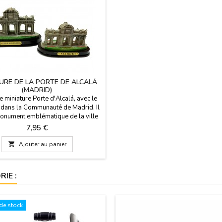
TURE DE LA PORTE DE ALCALÁ
(MADRID)
e miniature Porte d'Alcalá, avec le
dans la Communauté de Madrid. Il
monument emblématique de la ville
d. Construit par le Roi Carlos III,
Prix
7,95 €
hitecte Francisco Sabatini, auteur du
oyal est néoclassique. Dimensions:

Ajouter au panier
 cm de haut x 11 cm de base
IE :
de stock