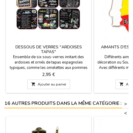
DESSOUS DE VERRES "ARDOISES
AIMANTS D'ES
TAPAS"
Ensemble de six sous-verres imitant des
Différents aiman
ardoises et ornés de tapas espagnoles
décoration ou Souve
typiques, comme les omelettes aux pommes
Avec différents mot
de terre, les calamars, etc. Un souvenir
collectionneurs.
Prix
P
2,95 €
3
pratique et abordable d'Espagne, ces sous-
Fabriqué en r
verres sont faciles à nettoyer. Apportez

Ajouter au panier

Ajou
l'énergie vibrante de Madrid et la joie de vivre
espagnole directement à votre table avec cet
ensemble unique de...
16 AUTRES PRODUITS DANS LA MÊME CATÉGORIE :
>
<