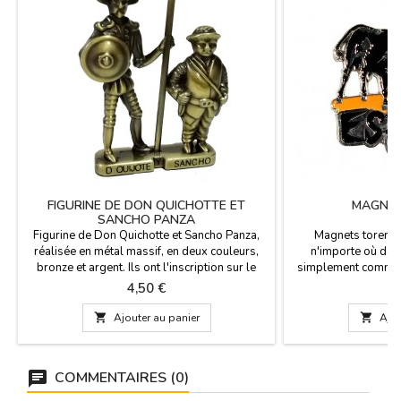
FIGURINE DE DON QUICHOTTE ET
MAGNET
SANCHO PANZA
Figurine de Don Quichotte et Sancho Panza,
Magnets toreros
réalisée en métal massif, en deux couleurs,
n'importe où dan
bronze et argent. Ils ont l'inscription sur le
simplement comme m
devant et le dos. Taille: 8cm x 6cm
Nous avons be
Prix
P
4,50 €
3

Ajouter au panier

Ajou
COMMENTAIRES (0)