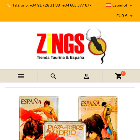

Teléfono:
+34 91 726 31 88 | +34 683 377 877
Español

EUR €
0



shopping_cart