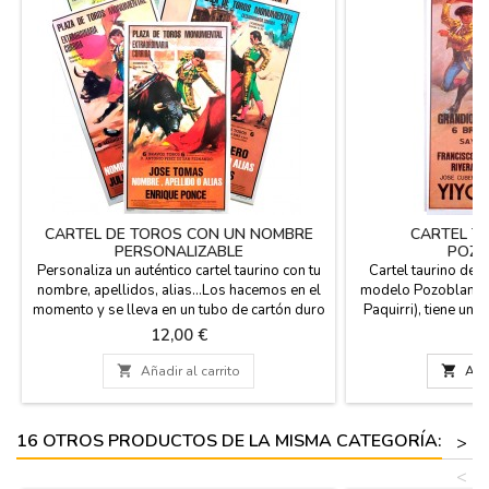
CARTEL DE TOROS CON UN NOMBRE
CARTEL T
PERSONALIZABLE
POZO
Personaliza un auténtico cartel taurino con tu
Cartel taurino de 
nombre, apellidos, alias...Los hacemos en el
modelo Pozoblanco 
momento y se lleva en un tubo de cartón duro
Paquirri), tiene un
para su protección y comodidad a la hora de
cm. y papel de 80 
Precio
P
12,00 €
7
viajar en la maleta, esta impreso en plotter de
cartón rígido para 
tinta de color negro. Medidas: 53 x 97 cm,
sin dañarse. Ideal p

Añadir al carrito

Añad
papel de 80 gms. impreso en plotter.
casa
Introduce tu nombre, apellido o alias en el...
16 OTROS PRODUCTOS DE LA MISMA CATEGORÍA:
>
<