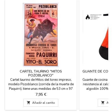
CARTEL TAURINO "MITOS
GUANTE DE COCI
POZOBLANCO"
Cartel taurino de Mitos del toreo impreso,
Guante de cocina o
modelo Pozoblanco (corrida de la muerte de
resistencia al calo
Paquirri), tiene unas medidas de 53 cm x 97
algodón 100% Me
cm. y papel de 80 gms. Se envía en tubo de
Precio
P
7,95 €
4
cartón rígido para su protección y que viaje
sin dañarse. Ideal para decorar restaurantes,

Añadir al carrito

Añad
casas, Peñas.