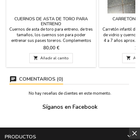
CUERNOS DE ASTA DE TORO PARA
CARRETÓN I
ENTRENO
Cuernos de asta de toro para entreno, de tres
Carretón infantil de 
tamaños, los cuernos son para poder
de vidrio y cuernos 
entrenar sus pases toreros. Complementos
4 a 7 años aprox. 
para los mas taurinos. Medidas: Pequeño: 55
cm de alto x 80 cm
Precio
Pr
80,00 €
17
cm de largo x 50 cm de punta a punta del
de guias. Confirma
cuerno; Peso aproximado 700 gramos.
pedido, porque 

Añadir al carrito

Añad
Mediano: 60 cm de largo x 57 cm de punta
a punta del cuerno; peso aproximado 900
gramos....
COMENTARIOS (0)
No hay reseñas de clientes en este momento.
Síganos en Facebook

PRODUCTOS