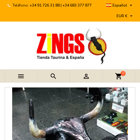

Teléfono:
+34 91 726 31 88 | +34 683 377 877
Español

EUR €
0



shopping_cart