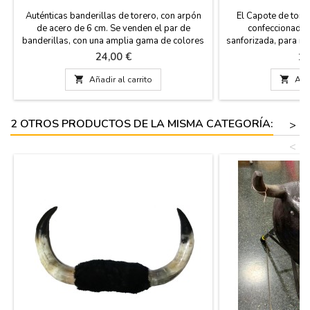
A
Auténticas banderillas de torero, con arpón
El Capote de tore
de acero de 6 cm. Se venden el par de
confeccionado 
banderillas, con una amplia gama de colores
sanforizada, para ni
que representan a las banderas de España,
de 95 cm, ancho de 
Precio
Pr
24,00 €
16
Andalucía, Extremadura, Francia... Las
y peso 1,8 Kg, para
banderillas están hechas a mano y son de
para decoración. 

Añadir al carrito

Añad
madera forrada con papel, miden 65 cm de
con un NOMBRE, 
largo.
5,95€ con DOS o TR
2 OTROS PRODUCTOS DE LA MISMA CATEGORÍA:
>
<