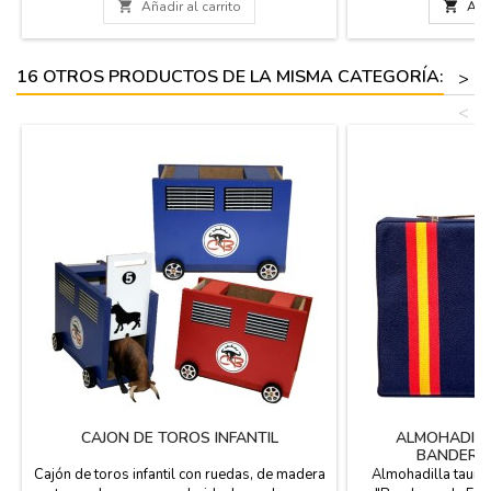
los aficionados a la fiesta brava y la
nacional con nuestra

Añadir al carrito

Añad
tauromaquia. Medida: 5,5 x 3 cm
en miniatura. Col
Purísima y Oro, Ver
Me
16 OTROS PRODUCTOS DE LA MISMA CATEGORÍA:
>
<
CAJON DE TOROS INFANTIL
ALMOHADILL
BANDERAS
Cajón de toros infantil con ruedas, de madera
Almohadilla taurin