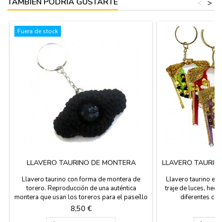
TAMBIÉN PODRÍA GUSTARTE
<
>
Fuera de stock
LLAVERO TAURINO DE MONTERA
LLAVERO TAURIN
T
Llavero taurino con forma de montera de
Llavero taurino en 
torero. Reproducción de una auténtica
traje de luces, hec
montera que usan los toreros para el paseíllo
diferentes col
en las plazas de toros. Producto español que
coleccionistas de ll
Precio
P
8,50 €
7
está realizado a mano, regalo perfecto para
toros. Lleva contig