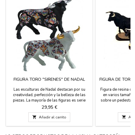
FIGURA TORO "SIRENES" DE NADAL
FIGURA DE TORO
Las esculturas de Nadal destacan por su
Figura de resina de
creatividad, perfección y la belleza de las
en varios tamaños 
piezas. La mayoría de las figuras es serie
sobre un pedestal y
limitada (marcadas con número de serie).
hay una placa que 
Precio
P
29,95 €
7
Estos toros están disponibles en blanco con
típìco de nuestro pa
los cuernos dorados, en negro con los
para empresas y

Añadir al carrito

Añad
cuernos plateados, rojo con cuernos
cantidades a pa
plateados, en dos tamaños. Grande: 14 cm
consúltanos pre
(alto) x 19 cm (largo)...
Pequeño: 10 c