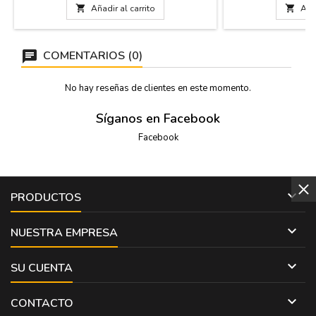
autenticidad). Están disponibles en negro, en
autor. Una verdader

Añadir al carrito

Añad
blanco o en azul oscuro. Miden: 15 cm de
España. Medidas: 2
alto
COMENTARIOS (0)
No hay reseñas de clientes en este momento.
Síganos en Facebook
Facebook

PRODUCTOS

NUESTRA EMPRESA

SU CUENTA

CONTACTO