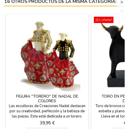
16 OTROS PRODUCTOS DE LA MISMA CATEGORÍA:
>
<
¡En oferta!
FIGURA "TORERO" DE NADAL DE
TORO EN PEA
COLORES
DO
Las esculturas de Creaciones Nadal destacan
Toro de bronce con
por su creatividad, perfección y la belleza de
esbelta y plano s
las piezas. Esta está dedicada a un torero.
Lleva en el lomo 
Estas piezas son series limitadas (marcadas
conocido escultor 
Precio
Pr
39,95 €
60
con número de serie y certificado de
Andrés. Se envía en c