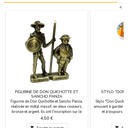
<
FIGURINE DE DON QUICHOTTE ET
STYLO "DON 
SANCHO PANZA
A
Figurine de Don Quichotte et Sancho Panza,
Stylo "Don Quichott
réalisée en métal massif, en deux couleurs,
amusant à garder aim
bronze et argent. Ils ont l'inscription sur le
et à toujours av
devant et le dos. Taille: 8cm x 6cm
Souvenirs sur le t
Prix
P
4,50 €
3
la Manche en prove
bleue. Dim

Ajouter au panier

Ajou