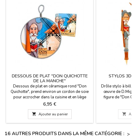
DESSOUS DE PLAT "DON QUICHOTTE
STYLOS 3D 
DE LA MANCHE"
Dessous de plat en céramique rond "Don
Drôle stylo à bille 
Quichotte", prend environ un cordon de soie
œuvre de D.Miguel
pour accrocher dans la cuisine et en liège
figure de "Don Qu
dessous pour plus de chaleur. Il est utilisé
célébrons 400 ans d
Prix
P
6,95 €
6
comme un support pour les pots et des
Cervantes, auteur 
casseroles, de belles images de conception
ouvrage de la litt

Ajouter au panier

Ajou
de" Don Quichotte ", un roman de Miguel de
pouvez remplacer un
Cervantes.
Mesu
16 AUTRES PRODUITS DANS LA MÊME CATÉGORIE :
>