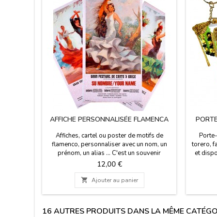
AFFICHE PERSONNALISÉE FLAMENCA
PORTE
Affiches, cartel ou poster de motifs de
Porte-
flamenco, personnaliser avec un nom, un
torero, 
prénom, un alias ... C'est un souvenir
et dispo
espagnol magnifique et typique pour tous
pour les
Prix
12,00 €
ceux qui veulent se sentir comme un
de tau
véritable artiste de flamenco. Espagne
vous 

Ajouter au panier
Souvenirs.Il mesure 56 cm x 97 cm
espagn
exclusive
16 AUTRES PRODUITS DANS LA MÊME CATÉGOR