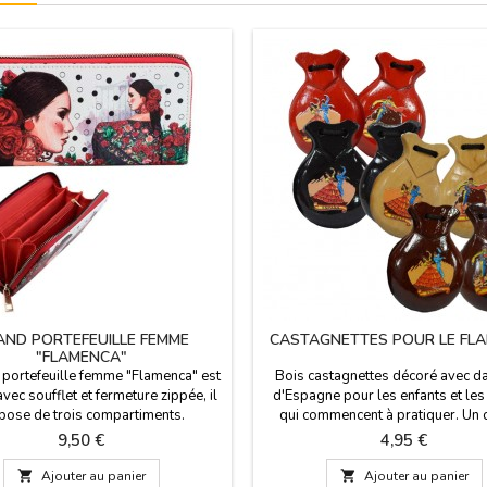
AND PORTEFEUILLE FEMME
CASTAGNETTES POUR LE FL
"FLAMENCA"
 portefeuille femme "Flamenca" est
Bois castagnettes décoré avec d
vec soufflet et fermeture zippée, il
d'Espagne pour les enfants et les
pose de trois compartiments.
qui commencent à pratiquer. Un
imensions : 19 x 0 x 10 cm
espagnol typique, de beaux sou
Prix
Prix
9,50 €
4,95 €
d'Espagne.

Ajouter au panier

Ajouter au panier