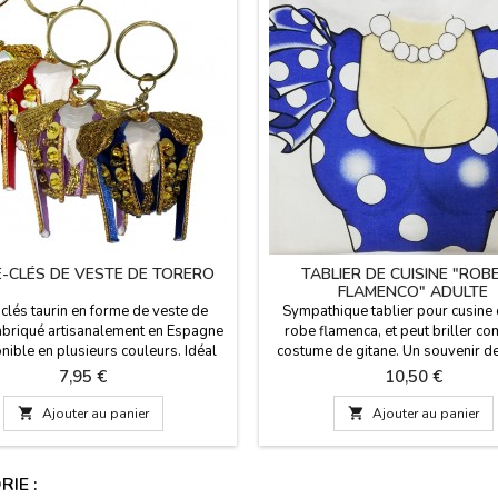
-CLÉS DE VESTE DE TORERO
TABLIER DE CUISINE "ROB
FLAMENCO" ADULTE
clés taurin en forme de veste de
Sympathique tablier pour cusin
fabriqué artisanalement en Espagne
robe flamenca, et peut briller c
nible en plusieurs couleurs. Idéal
costume de gitane. Un souvenir d
 collectionneurs et les passionnés
et de l'Espagne très drôle. Dimens
Prix
Prix
7,95 €
10,50 €
romachie. Emportez partout avec
61 cm Composition tissu: 50% co
l'essence du spectacle national
polyester.

Ajouter au panier

Ajouter au panier
ol grâce à nos vestes miniatures
s. Couleurs disponibles : Cramoisi
et Or, Purísima et Or, Vert...
IE :