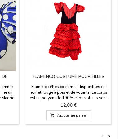
E DE
FLAMENCO COSTUME POUR FILLES
PO
e comme
Flamenco filles costumes disponibles en
Porte-clé
omme un
noir et rouge à pois et de volants. Le corps
modèles, 
e Madrid
est en polyamide 100% et de volants sont
Cadeau 
ions: 74 x
en polyester 100%. Nous recommandons
fêtes, de
Prix
12,00 €
ton - 50%
de laver en fer froid à pas plus de 30 ºC.Le
costume flamenco est disponible en deux

Ajouter au panier
couleurs et huit tailles différentes de 0 mois
à 14 ans.
<
>