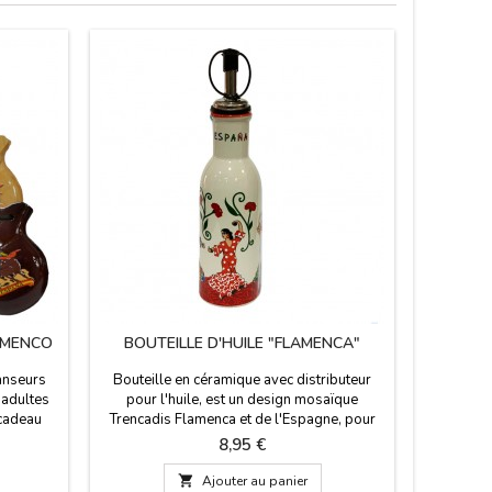
Rupture d
AMENCO
BOUTEILLE D'HUILE "FLAMENCA"
"FLAME
anseurs
Bouteille en céramique avec distributeur
Body 
 adultes
pour l'huile, est un design mosaïque
manches c
 cadeau
Trencadis Flamenca et de l'Espagne, pour
clair
venirs
correspondre à la collection de vaisselle,
Comm
Prix
8,95 €
cruche, tasse et verres dechupitos. Placer
authenti
votre table très typique espagnol.
changer s

Ajouter au panier