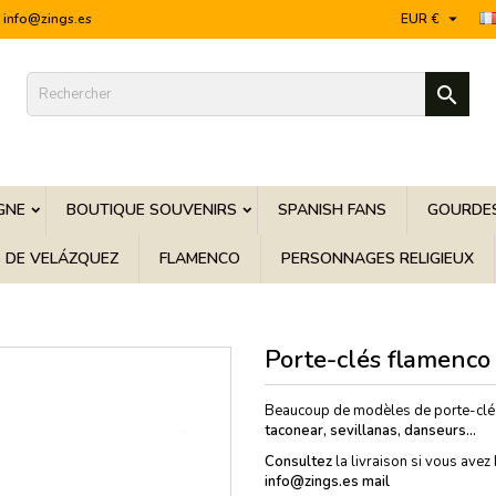

info@zings.es
EUR €

GNE
BOUTIQUE SOUVENIRS
SPANISH FANS
GOURDES
S DE VELÁZQUEZ
FLAMENCO
PERSONNAGES RELIGIEUX
Porte-clés flamenco
Beaucoup de modèles de porte-clés
taconear, sevillanas, danseurs...
Consultez
la livraison si vous avez
info@zings.es mail