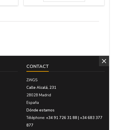
Dimensions: 15 cm de haut x 4,5 cm de
diamètre
CONTACT
ZiNGS
Calle Alcalá, 231
28028 Madrid
España
Dónde estamos
Téléphone:
+34 91 726 31 88 | +34 683 377
877