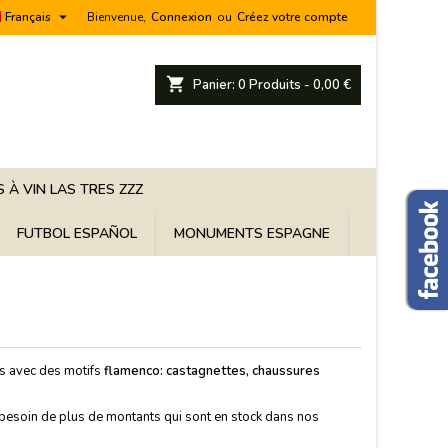

Français
Bienvenue,
Connexion
ou
Créez votre compte
shopping_cart
Panier:
0
Produits - 0,00 €
 À VIN LAS TRES ZZZ
FUTBOL ESPAÑOL
MONUMENTS ESPAGNE
 avec des motifs
flamenco: castagnettes, chaussures
 besoin de plus de montants qui sont en stock dans nos