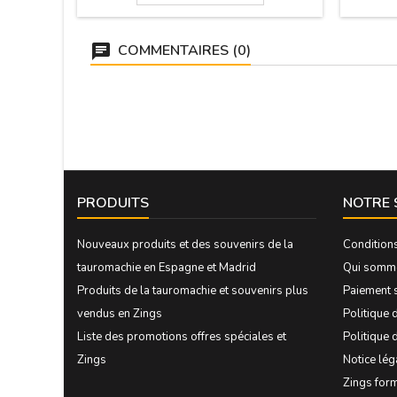
3).Cliquez sur "Plus de détails" pour lire
quelque chose d'important.
COMMENTAIRES (0)
PRODUITS
NOTRE 
Nouveaux produits et des souvenirs de la
Condition
tauromachie en Espagne et Madrid
Qui somm
Produits de la tauromachie et souvenirs plus
Paiement 
vendus en Zings
Politique d
Liste des promotions offres spéciales et
Politique 
Zings
Notice lég
Zings form