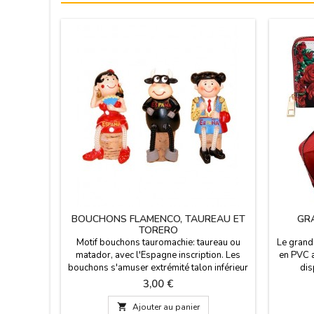
BOUCHONS FLAMENCO, TAUREAU ET
GR
TORERO
Motif bouchons tauromachie: taureau ou
Le grand
matador, avec l'Espagne inscription. Les
en PVC a
bouchons s'amuser extrémité talon inférieur
dis
et en mesurant 8 cm de hauteur. Nous avons
D
Prix
3,00 €
actuellement trois modèles: torero (modèle
1), le taureau (modèle 2) et Séville (modèle

Ajouter au panier