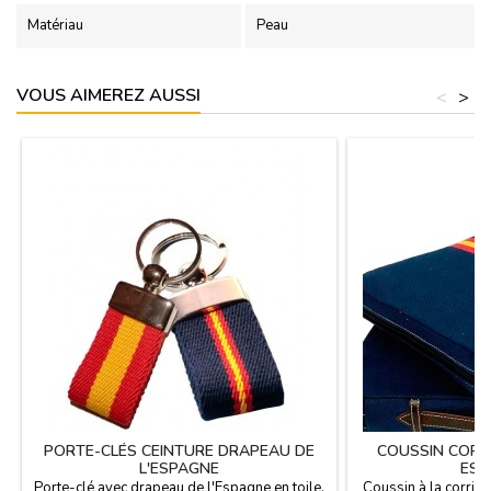
Matériau
Peau
VOUS AIMEREZ AUSSI
<
>
PORTE-CLÉS CEINTURE DRAPEAU DE
COUSSIN CORR
L'ESPAGNE
ESP
Porte-clé avec drapeau de l'Espagne en toile,
Coussin à la corrid