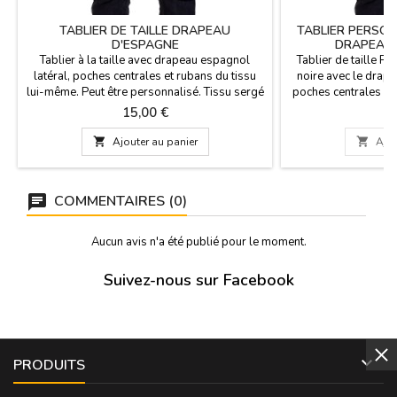
TABLIER DE TAILLE DRAPEAU
TABLIER PERSON
D'ESPAGNE
DRAPEAU 
Tablier à la taille avec drapeau espagnol
Tablier de taille 
latéral, poches centrales et rubans du tissu
noire avec le drape
lui-même. Peut être personnalisé. Tissu sergé
poches centrales et 
240gr x mètre carré. Composition de 65%
du tissu lui-même. 
Prix
Pr
15,00 €
2
polyester et 35% coton. Dimensions : 45 cm
carré. Composition 
de long x 75 cm de large environ. Format de
coton. Si vous souha

Ajouter au panier

Ajou
poche : 17 cm de haut x 16,5 cm de large. 2
veuillez nous 
poches.
info@zings.es ave
confir
COMMENTAIRES (0)
Aucun avis n'a été publié pour le moment.
Suivez-nous sur Facebook

PRODUITS