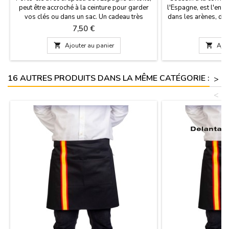
peut être accroché à la ceinture pour garder
l'Espagne, est l'endro
vos clés ou dans un sac. Un cadeau très
dans les arènes, dan
pratique et disponibles en différentes
football ou le cham
Prix
Pr
7,50 €
1
couleurs. Fabriqué en Espagne.Taille: 7 cm x 3
similicuir bleu, poi
cm
éclair. Te garantir 

Ajouter au panier

Ajou
qualité. Fabriqué en
f
16 AUTRES PRODUITS DANS LA MÊME CATÉGORIE :
>
<