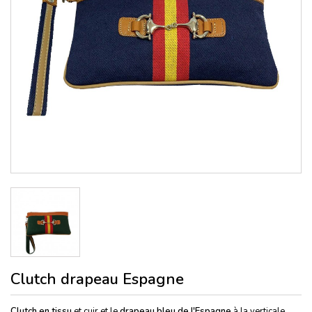
Clutch drapeau Espagne
Clutch en tissu
et cuir et le
drapeau bleu de l'Espagne
à la verticale,