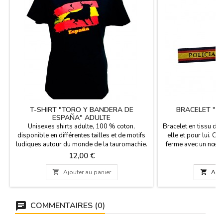
T-SHIRT "TORO Y BANDERA DE
BRACELET "P
ESPAÑA" ADULTE
Unisexes shirts adulte, 100 % coton,
Bracelet en tissu de 
disponible en différentes tailles et de motifs
elle et pour lui. C'e
ludiques autour du monde de la tauromachie.
ferme avec un nœud
Perfectionnez le souvenir comme un souvenir
zamak, comme une é
Prix
P
12,00 €
2
de l'Espagne.
Dimensions : 30 cm 
g

Ajouter au panier

Ajou
COMMENTAIRES (0)