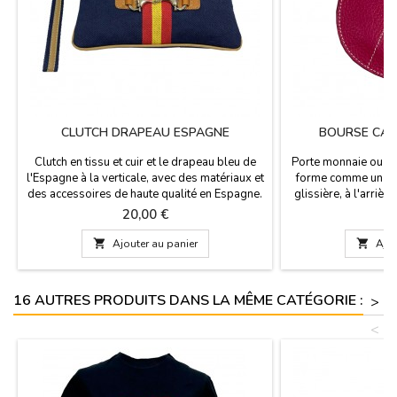
CLUTCH DRAPEAU ESPAGNE
BOURSE CAP
Clutch en tissu et cuir et le drapeau bleu de
Porte monnaie ou bou
l'Espagne à la verticale, avec des matériaux et
forme comme un cap
des accessoires de haute qualité en Espagne.
glissière, à l'arrièr
Une conception pratique pour votre vie
porter vos pièces d
Prix
Pr
20,00 €
1
quotidienne, où vous pouvez prendre vos
main. Mesurant 10
divers accessoires. Dimensions: 27 cm x 16
hauteur. Fab

Ajouter au panier

Ajou
cm
16 AUTRES PRODUITS DANS LA MÊME CATÉGORIE :
>
<