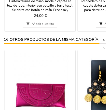
Cartera taurina de mano, modelo capote en
6Monedero de piel d
tela de raso, interior con bolsillo y forro textil.
capote de torear, 
Se cierra con botón de imán. Preciosa y
para cierre de la 
elegante cartera para ir de fiesta y por
trasera color alber
Precio
Pr
24,00 €
1
supuesto, a los toros. Fácil limpieza con agua
tus monedas en e
o espuma seca. Hecha en España. Medidas:
ancho x 7 cm de al

Añadir al carrito

Añad
27 x 14 x 2 cm
16 OTROS PRODUCTOS DE LA MISMA CATEGORÍA:
>
<