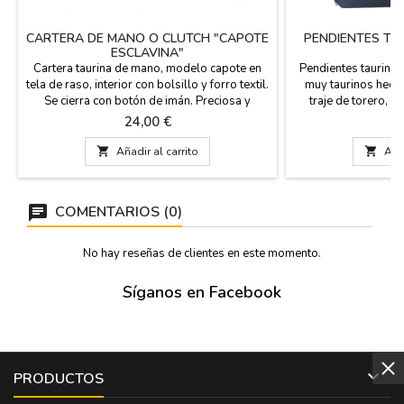
CARTERA DE MANO O CLUTCH "CAPOTE
PENDIENTES TA
ESCLAVINA"
Cartera taurina de mano, modelo capote en
Pendientes taurino
tela de raso, interior con bolsillo y forro textil.
muy taurinos hech
Se cierra con botón de imán. Preciosa y
traje de torero, e
elegante cartera para ir de fiesta y por
plata, cinco mode
Precio
Pr
24,00 €
2
supuesto, a los toros. Fácil limpieza con agua
fiestas tauri
o espuma seca. Hecha en España. Medidas:
hipoalergénico p

Añadir al carrito

Añad
27 x 14 x 2 cm
Medidas: 4 cm. de l
COMENTARIOS (0)
No hay reseñas de clientes en este momento.
Síganos en Facebook

PRODUCTOS