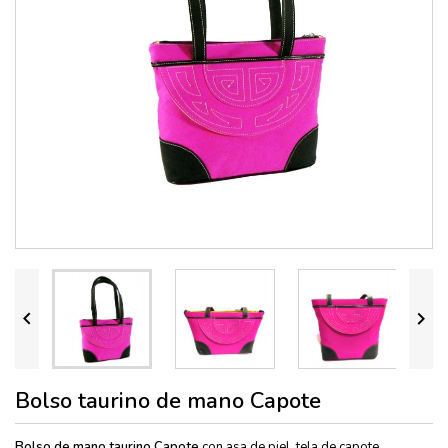


Bolso taurino de mano Capote
Bolso de mano taurino Capote
con asa de piel, tela de capote