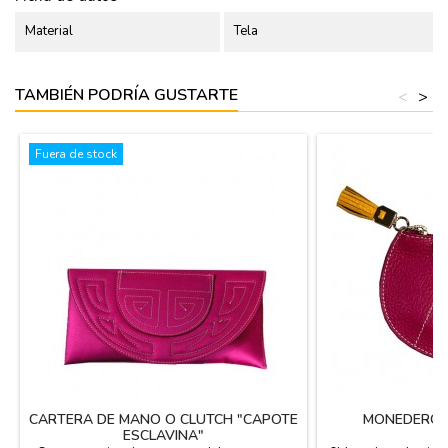
Material
Tela
TAMBIÉN PODRÍA GUSTARTE
<
>
Fuera de stock
CARTERA DE MANO O CLUTCH "CAPOTE
MONEDERO 
ESCLAVINA"