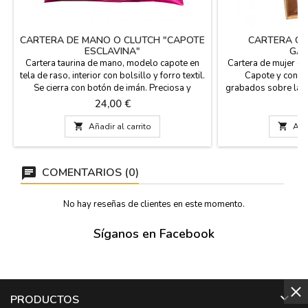
CARTERA DE MANO O CLUTCH "CAPOTE
CARTERA CA
ESCLAVINA"
GAN
Cartera taurina de mano, modelo capote en
Cartera de mujer de
tela de raso, interior con bolsillo y forro textil.
Capote y con h
Se cierra con botón de imán. Preciosa y
grabados sobre la p
elegante cartera para ir de fiesta y por
billetes, tarjetas de
Precio
Pr
24,00 €
3
supuesto, a los toros. Fácil limpieza con agua
en la parte traser
o espuma seca. Hecha en España. Medidas:
tamaños. Hecha 

Añadir al carrito

Añad
27 x 14 x 2 cm
Pequeña: 11 cm x 8
10 cm / Grande:
Grande:1
COMENTARIOS (0)
No hay reseñas de clientes en este momento.
Síganos en Facebook

PRODUCTOS