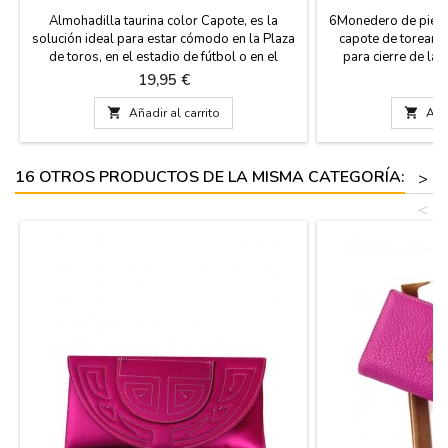
Almohadilla taurina color Capote, es la
6Monedero de piel d
solución ideal para estar cómodo en la Plaza
capote de torear, 
de toros, en el estadio de fútbol o en el
para cierre de la 
campo. La tela es de color fucsia y el revés es
trasera color alber
Precio
Pr
19,95 €
1
en polípiel del mismo color fucsia, tiene el
tus monedas en e
asa de cuero y cremallera. Es lavable en agua
ancho x 7 cm de al

Añadir al carrito

Añad
fría y te garantizamos la mejor calidad en los
materiales. Esta fabricada en España....
16 OTROS PRODUCTOS DE LA MISMA CATEGORÍA:
>
<