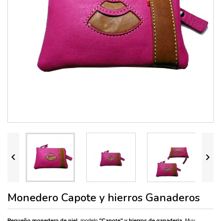


Monedero Capote y hierros Ganaderos
Pequeño monedero
de piel
, modelo
"Capote" y hierros de ganaderia
. Muy