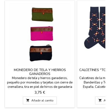
MONEDERO DE TELA Y HIERROS
CALCETINES "TOR
GANADEROS
Y
Monedero de tela y hierros ganaderos,
Calcetines de la ma
pequeño por monedas y tarjetas con cierre de
Banderillas y Tor
cremallera, tira en piel de hirros de ganaderia
España. Calcetine
y pequeña bandera de España. Medidas: 11
algodón, un 17% d
Precio
P
3,75 €
6
cm. x 7 cm.
licra. Tienen l
tallas: Pequeña EU

Añadir al carrito

Añad
4