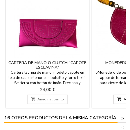
CARTERA DE MANO O CLUTCH "CAPOTE
MONEDERO 
ESCLAVINA"
Cartera taurina de mano, modelo capote en
6Monedero de piel d
tela de raso, interior con bolsillo y forro textil.
capote de torear, 
Se cierra con botón de imán. Preciosa y
para cierre de la 
elegante cartera para ir de fiesta y por
trasera color alber
Precio
Pr
24,00 €
1
supuesto, a los toros. Fácil limpieza con agua
tus monedas en e
o espuma seca. Hecha en España. Medidas:
ancho x 7 cm de al

Añadir al carrito

Añad
27 x 14 x 2 cm
16 OTROS PRODUCTOS DE LA MISMA CATEGORÍA:
>
<