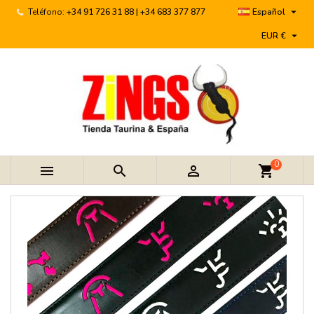

Teléfono:
+34 91 726 31 88 | +34 683 377 877
Español

EUR €
0



shopping_cart