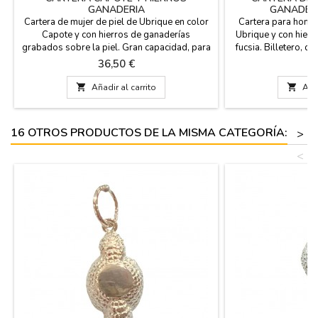
GANADERIA
GANADERO
Cartera de mujer de piel de Ubrique en color
Cartera para hombr
Capote y con hierros de ganaderías
Ubrique y con hierr
grabados sobre la piel. Gran capacidad, para
fucsia. Billetero, d
billetes, tarjetas de crédito, DNI... y monedero
conducción) 7 ta
Precio
Pr
36,50 €
2
en la parte trasera. Disponemos de cuatro
España. Medidas: 
tamaños. Hecha en España. Medidas:
HORIZONTAL:

Añadir al carrito

Añad
Pequeña: 11 cm x 8,5 cm / Mediana: 13 cm x
10 cm / Grande: 16 cm x 10 cm / Muy
Grande:18 cm x 10 cm
16 OTROS PRODUCTOS DE LA MISMA CATEGORÍA:
>
<