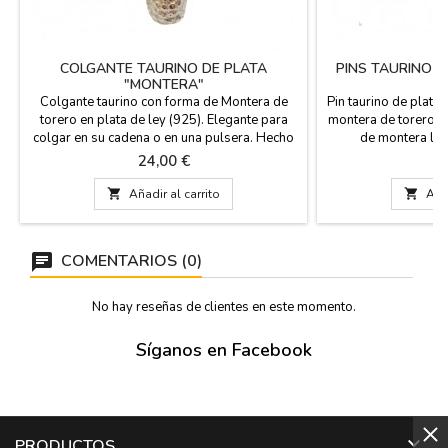
COLGANTE TAURINO DE PLATA
PINS TAURINO 
"MONTERA"
Colgante taurino con forma de Montera de
Pin taurino de plata
torero en plata de ley (925). Elegante para
montera de torero. 
colgar en su cadena o en una pulsera. Hecho
de montera lisa
en España. Medida: 2 cm x 1 cm
aficionados taurin
Precio
Pr
24,00 €
2

Añadir al carrito

Añad
COMENTARIOS (0)
No hay reseñas de clientes en este momento.
Síganos en Facebook

PRODUCTOS