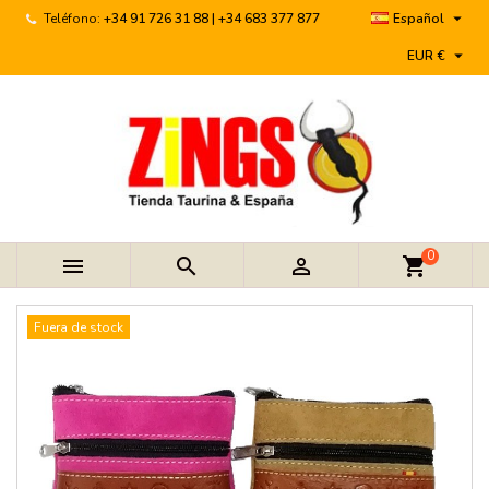

Teléfono:
+34 91 726 31 88 | +34 683 377 877
Español

EUR €
0



shopping_cart
Fuera de stock