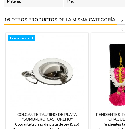
Material
Piel
16 OTROS PRODUCTOS DE LA MISMA CATEGORÍA:
>
<
Fuera de stock
COLGANTE TAURINO DE PLATA
PENDIENTES TA
"SOMBRERO CASTOREÑO"
CHAQUETI
Colgante taurino de plata de ley (925)
Pendientes tau