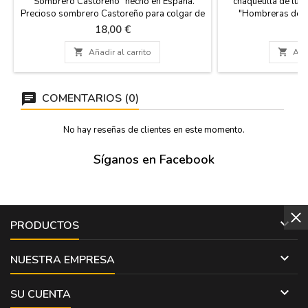
"Sombrero Castoreño" hecho en España.
chaquetilla de lu
Precioso sombrero Castoreño para colgar de
"Hombreras de Lu
una cadena o de una pulsera. Medida: 3 cm
diseño que rinde tr
Precio
Pr
18,00 €
2
alto
de la sastrería torer
miniaturizada y artí

Añadir al carrito

Añad
un traje de luces, c
el brillo que se vi
mano e
COMENTARIOS (0)
No hay reseñas de clientes en este momento.
Síganos en Facebook

PRODUCTOS

NUESTRA EMPRESA

SU CUENTA