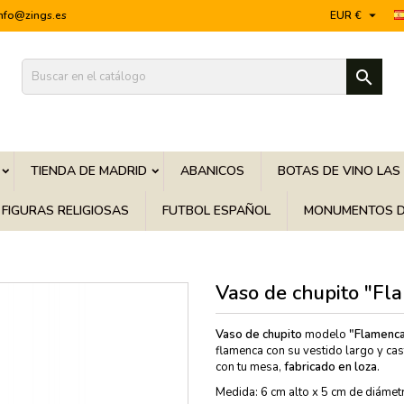

info@zings.es
EUR €

TIENDA DE MADRID
ABANICOS
BOTAS DE VINO LAS
FIGURAS RELIGIOSAS
FUTBOL ESPAÑOL
MONUMENTOS D
Vaso de chupito "Fl
Vaso de chupito
modelo
"Flamenca
flamenca con su vestido largo y cas
con tu mesa,
fabricado en loza
.
Medida: 6 cm alto x 5 cm de diámet