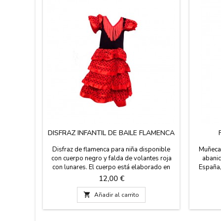
DISFRAZ INFANTIL DE BAILE FLAMENCA
Disfraz de flamenca para niña disponible
Muñeca 
con cuerpo negro y falda de volantes roja
abanic
con lunares. El cuerpo está elaborado en
España,
100% poliamida y los volantes son de
colores
Precio
12,00 €
100% poliéster. Se recomienda lavar en frío
tamaño
y planchar a no más de 30 ºC.El disfraz de
Llevan i

Añadir al carrito
flamenca está disponible en ocho tallas
castañu
diferentes: de 0 meses a 12 años.