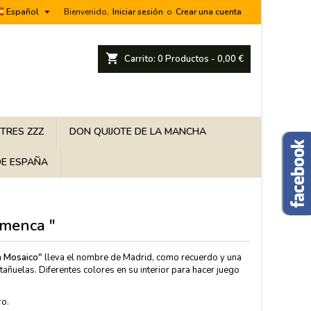

Español
Bienvenido,
Iniciar sesión
o
Crear una cuenta
shopping_cart
Carrito:
0
Productos - 0,00 €
 TRES ZZZ
DON QUIJOTE DE LA MANCHA
E ESPAÑA
amenca "
 Mosaico"
lleva el nombre de Madrid, como recuerdo y una
tañuelas. Diferentes colores en su interior para hacer juego
ro.