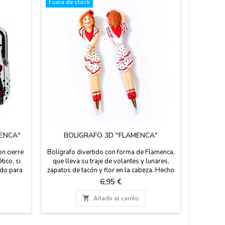
Fuera de stock
ENCA"
BOLÍGRAFO 3D "FLAMENCA"
BOLÍG
n cierre
Bolígrafo divertido con forma de Flamenca,
Bolígraf
tico, si
que lleva su traje de volantes y lunares,
este pr
rdo para
zapatos de tacón y flor en la cabeza. Hecho
bonito pa
e bonito
en resina es un simpático recuerdo para los
colgante 
Precio
6,95 €
 diario.
mas flamencos, souvenir típico de España.
en cerám
Medida: 15,5 cm
bla

Añadir al carrito
reca