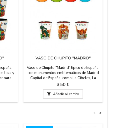
O"
VASO DE CHUPITO "MADRID"
VA
 España,
Vaso de Chupito "Madrid" típico de España,
Vaso 
en loza y
con monumentos emblemáticos de Madrid
"Flamenc
ior para
Capital de España, como La Cibeles, La
diseña
6 cm de
Puerta de Alcalá, El Oso y el Madroño, tipo
mosaico. 
Precio
3,50 €
mosaico, fabricado en loza y en diferentes
Pequeño: 
colores en su interior para hacer juego en tu

Añadir al carrito
mesa. Medida: 6 cm de alto x 5 cm de
diámetro.
<
>