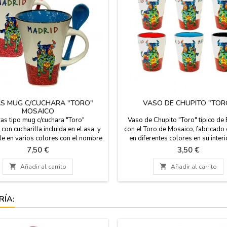
S MUG C/CUCHARA "TORO"
VASO DE CHUPITO "TOR
MOSAICO
as tipo mug c/cuchara "Toro"
Vaso de Chupito "Toro" típico de
con cucharilla incluida en el asa, y
con el Toro de Mosaico, fabricado 
le en varios colores con el nombre
en diferentes colores en su inter
d. Puedes combinarla con el apoya
hacer juego en tu mesa. Medida: 
Precio
Precio
7,50 €
3,50 €
 de la misma colección. Apta para
alto x 5 cm de diámetro.
as y lavavajillas. 300 ml. Medida:

Añadir al carrito

Añadir al carrito
 cm de alto y 12 cm con asa
RÍA: