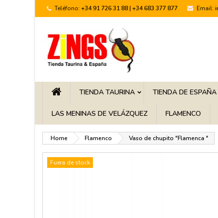
Teléfono:
+34 91 726 31 88 | +34 683 377 877
Email:
TIENDA TAURINA
TIENDA DE ESPAÑA
LAS MENINAS DE VELÁZQUEZ
FLAMENCO
Home
Flamenco
Vaso de chupito "Flamenca "
Fuera de stock