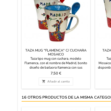
TAZA MUG "FLAMENCA" C/ CUCHARA
TAZA
MOSAICO
Taza tipo mug con cuchara, modelo
Taz
Flamenca, con el nombre de Madrid, bonito
Mosaico 
diseño de bailaora flamenca con sus
disponib
claveles, recuerdo de España. Diseño tipo
de Madri
Precio
7,50 €
trencadís. 300 ml. Apto para
cucharas
microondas. En cuanto a lavavajillas, se
microond

Añadir al carrito
puede en programa corto, pero hay que
12
tener en cuenta que es una calca y con el
tiempo, se deteriora. Medida: 12 cm de alto
16 OTROS PRODUCTOS DE LA MISMA CATEGO
x 9 cm de...