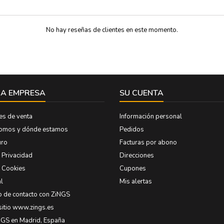
No hay reseñas de clientes en este momento.
A EMPRESA
SU CUENTA
es de venta
Información personal
somos y dónde estamos
Pedidos
uro
Facturas por abono
e Privacidad
Direcciones
e Cookies
Cupones
l
Mis alertas
o de contacto con ZiNGS
sitio www.zings.es
NGS en Madrid, España