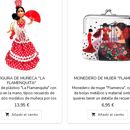
FIGURA DE MUÑECA "LA
MONEDERO DE MUJER "FLAM
FLAMENQUITA"
de plástico "La Flamenquita" con
Monedero de mujer "Flamenca", co
o en la mano, típico recuerdo de
de bolas metálico y material sinté
 dos modelos de muñeca por los
quieres tener un detalle de recue
 de sus vestidos de lunares y dos
eventos, tu boda, etc.. regala est
Precio
Precio
13,95 €
6,95 €
s diferentes, pequeña y grande.
monedero para el bolso, es de uso
ncluidos unos pendientes, peineta y
Medida: 10 X 10,5 cm

Añadir al carrito

Añadir al carrito
elas. Pequeña: 25 cm alto Grande:
30 cm alto