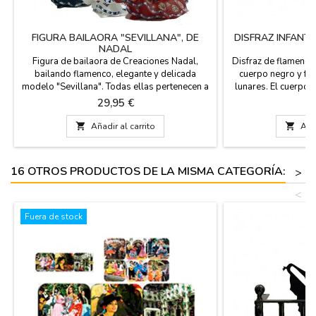
FIGURA BAILAORA "SEVILLANA", DE
DISFRAZ INFANTI
NADAL
Figura de bailaora de Creaciones Nadal,
Disfraz de flamenca
bailando flamenco, elegante y delicada
cuerpo negro y fal
modelo "Sevillana". Todas ellas pertenecen a
lunares. El cuerpo
una serie limitada y numerada, y se
poliamida y los 
Precio
Pr
29,95 €
1
acompañan del correspondiente certificado
poliéster. Se rec
que así lo acredita. Disponible en blanco, en
planchar a no más

Añadir al carrito

Añad
negro, en azul o en rojo. Hechas en España.
flamenca está dis
Medida: 20 cm de alto (grande) 15 cm de alto
diferentes: de
(pequeña)
16 OTROS PRODUCTOS DE LA MISMA CATEGORÍA:
>
<
Fuera de stock