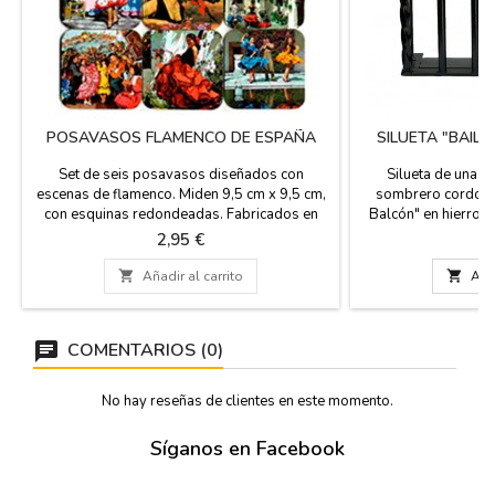
POSAVASOS FLAMENCO DE ESPAÑA
SILUETA "BAIL
Set de seis posavasos diseñados con
Silueta de una p
escenas de flamenco. Miden 9,5 cm x 9,5 cm,
sombrero cordobés
con esquinas redondeadas. Fabricados en
Balcón" en hierro,
corcho y plastificados.
Como decoración, es
Precio
Pr
2,95 €
5
Souvenir de Esp
sobremesa. Medidas

Añadir al carrito

Añad
cm y 7 
COMENTARIOS (0)
No hay reseñas de clientes en este momento.
Síganos en Facebook