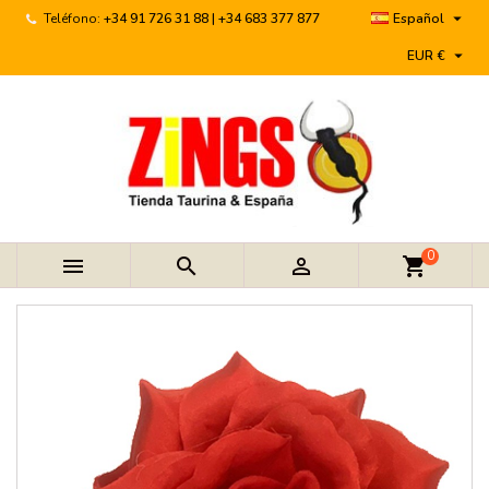

Teléfono:
+34 91 726 31 88 | +34 683 377 877
Español

EUR €
0



shopping_cart