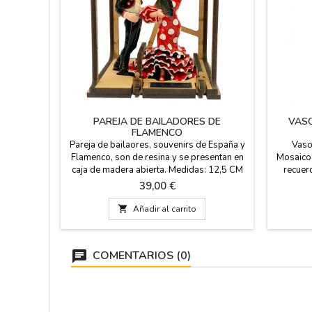
PAREJA DE BAILADORES DE
VASO
FLAMENCO
Pareja de bailaores, souvenirs de España y
Vaso
Flamenco, son de resina y se presentan en
Mosaico"
caja de madera abierta. Medidas: 12,5 CM
recuer
largo y 
Precio
39,00 €
su inte
fabricad

Añadir al carrito
COMENTARIOS (0)