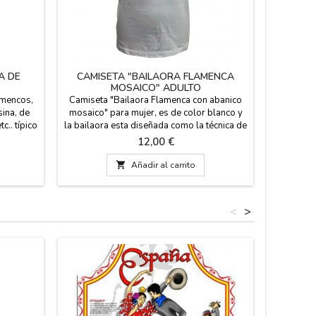
A DE
CAMISETA "BAILAORA FLAMENCA
IMÁN 
MOSAICO" ADULTO
amencos,
Camiseta "Bailaora Flamenca con abanico
Imán de n
ina, de
mosaico" para mujer, es de color blanco y
difere
c.. típico
la bailaora esta diseñada como la técnica de
platito (
, si
mosaico, trencadis. Es de algodon 100%,
de largo) 
Precio
12,00 €
os mas
se recomienda lavado en frío.
Con la 
imanes

Añadir al carrito
<
>
Fuera de 