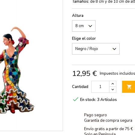
Tamaños:
de 8 cm y de 10 cm de al
Altura
Elige el color
12,95 €
Impuestos incluido
Cantidad


En stock:
3 Artículos
Pago seguro
Garantía de compra segura
Envío gratis a partir de 75 €
Solo en Península