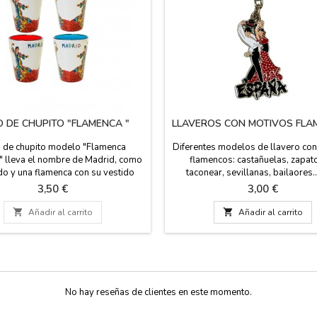
 DE CHUPITO "FLAMENCA "
LLAVEROS CON MOTIVOS FL
 de chupito modelo "Flamenca
Diferentes modelos de llavero co
 lleva el nombre de Madrid, como
flamencos: castañuelas, zapat
do y una flamenca con su vestido
taconear, sevillanas, bailaores..
castañuelas. Diferentes colores en
coleccionistas, para regalos de e
Precio
Precio
3,50 €
3,00 €
rior para hacer juego con tu mesa,
empresas es un bonito Souvenir d
o en loza. Medida: 6 cm alto x 5 cm
Consultanos plazo de entrega si n

Añadir al carrito

Añadir al carrito
de diámetro.
mas cantidades de la que están en
través de nuestro correo info@z
No hay reseñas de clientes en este momento.