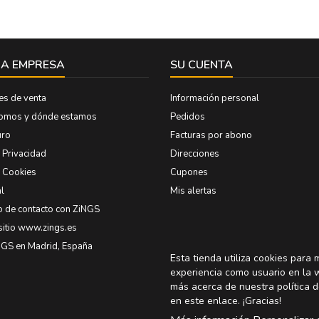
A EMPRESA
SU CUENTA
es de venta
Información personal
somos y dónde estamos
Pedidos
uro
Facturas por abono
e Privacidad
Direcciones
e Cookies
Cupones
l
Mis alertas
o de contacto con ZiNGS
sitio www.zings.es
NGS en Madrid, España
Esta tienda utiliza cookies para 
experiencia como usuario en la 
más acerca de nuestra política d
en
este enlace
. ¡Gracias!