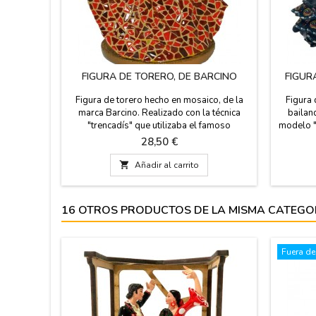
FIGURA DE TORERO, DE BARCINO
FIGUR
Figura de torero hecho en mosaico, de la
Figura 
marca Barcino. Realizado con la técnica
bailan
"trencadís" que utilizaba el famoso
modelo "
arquitecto catalán Antonio Gaudí y pintado a
a una
Precio
28,50 €
mano. Ideal para coleccionistas y como
acompaña
decoración. En estuche de regalo
que así l

Añadir al carrito
transparente. Medida: 11 cm alto, caja
negro, e
plástico de 15 cm alto x 11 cm ancho.
Medida:
16 OTROS PRODUCTOS DE LA MISMA CATEGO
Fuera de