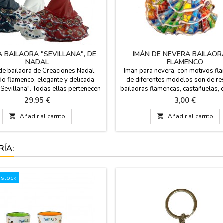
A BAILAORA "SEVILLANA", DE
IMÁN DE NEVERA BAILAOR
NADAL
FLAMENCO
de bailaora de Creaciones Nadal,
Iman para nevera, con motivos fl
do flamenco, elegante y delicada
de diferentes modelos son de res
Sevillana". Todas ellas pertenecen
bailaoras flamencas, castañuelas, et
 serie limitada y numerada, y se
de España. Souvenir de España
Precio
Precio
29,95 €
3,00 €
n del correspondiente certificado
coleccionas imanes, en ZiNGS l
o acredita. Disponible en blanco, en
originales.

Añadir al carrito

Añadir al carrito
n azul o en rojo. Hechas en España.
 20 cm de alto (grande) 15 cm de
alto (pequeña)
RÍA:
 stock