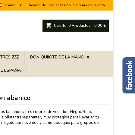

Español
Bienvenido,
Iniciar sesión
o
Crear una cuenta
shopping_cart
Carrito:
0
Productos - 0,00 €
 TRES ZZZ
DON QUIJOTE DE LA MANCHA
E ESPAÑA
on abanico
os tamaños y tres colores de vestidos. Negro/Rojo,
ja blister transparente y muy protegida para llevar en tu
uen regalo para eventos y como obsequio para grupos de