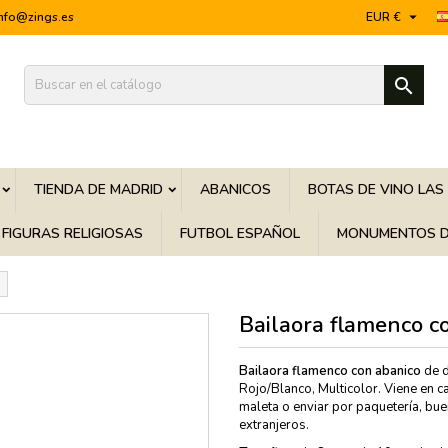

info@zings.es
EUR €

TIENDA DE MADRID
ABANICOS
BOTAS DE VINO LAS
FIGURAS RELIGIOSAS
FUTBOL ESPAÑOL
MONUMENTOS D
Bailaora flamenco c
Bailaora flamenco
con abanico
de d
Rojo/Blanco, Multicolor. Viene en ca
maleta o enviar por paquetería, b
extranjeros.