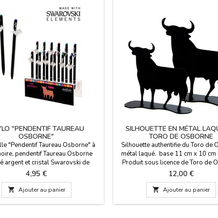
YLO "PENDENTIF TAUREAU
SILHOUETTE EN MÉTAL LAQ
OSBORNE"
TORO DE OSBORNE
ille "Pendentif Taureau Osborne" à
Silhouette authentifie du Toro de 
noire, pendentif Taureau Osborne
métal laqué. base 11 cm x 10 cm
é argent et cristal Swarovski de
Produit sous licence de Toro de 
 assorties. Mesure 13 cm de long.
Prix
Prix
4,95 €
12,00 €

Ajouter au panier

Ajouter au panier