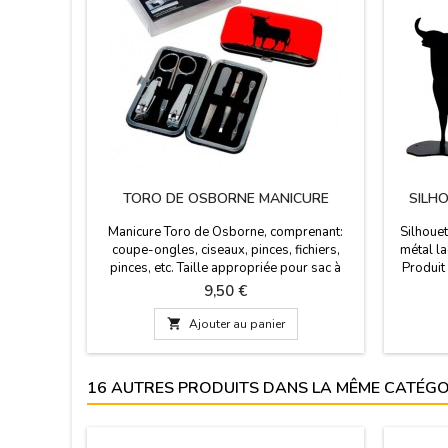
TORO DE OSBORNE MANICURE
SILH
Manicure Toro de Osborne, comprenant:
Silhouet
coupe-ongles, ciseaux, pinces, fichiers,
métal l
pinces, etc. Taille appropriée pour sac à
Produit
main à porter lors de vos voyages.Produit
Prix
9,50 €
sous licence Toro de Osborne.

Ajouter au panier
16 AUTRES PRODUITS DANS LA MÊME CATÉGOR