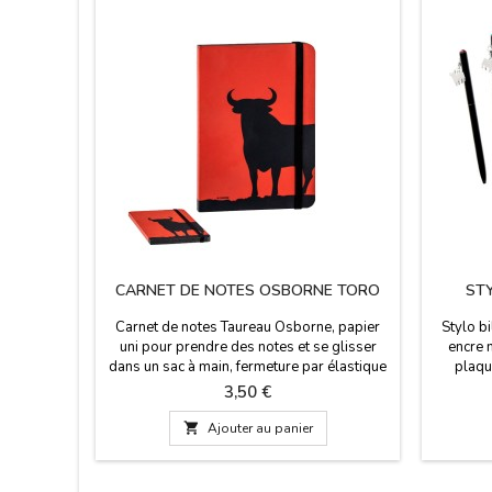
CARNET DE NOTES OSBORNE TORO
ST
Carnet de notes Taureau Osborne, papier
Stylo b
uni pour prendre des notes et se glisser
encre 
dans un sac à main, fermeture par élastique
plaqu
noir. Dimensions : 10,5 x 1 x 15 cm
couleurs
Prix
3,50 €

Ajouter au panier