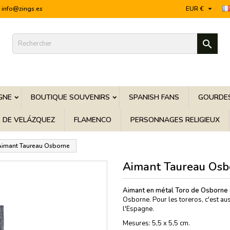

info@zings.es
EUR €

GNE
BOUTIQUE SOUVENIRS
SPANISH FANS
GOURDES
S DE VELÁZQUEZ
FLAMENCO
PERSONNAGES RELIGIEUX
Aimant Taureau Osborne
Aimant Taureau Osb
Aimant en métal Toro de Osborne
Osborne. Pour les toreros, c'est a
l'Espagne.
Mesures: 5,5 x 5,5 cm.