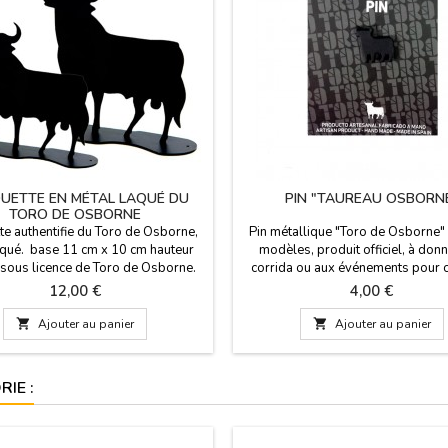
OUETTE EN MÉTAL LAQUÉ DU
PIN "TAUREAU OSBORN
TORO DE OSBORNE
te authentifie du Toro de Osborne,
Pin métallique "Toro de Osborne"
aqué. base 11 cm x 10 cm hauteur
modèles, produit officiel, à donn
 sous licence de Toro de Osborne.
corrida ou aux événements pour 
corrida ou souvenir du taureau d'
Prix
Prix
12,00 €
4,00 €
Fabriqué en Espagne. Couleur noi

Ajouter au panier

Ajouter au panier
IE :