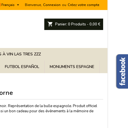

Français
Bienvenue,
Connexion
ou
Créez votre compte
shopping_cart
Panier:
0
Produits - 0,00 €
 À VIN LAS TRES ZZZ
FUTBOL ESPAÑOL
MONUMENTS ESPAGNE
orne
noir. Représentation de la bulle espagnole. Produit officiel
ussi un bon cadeau pour des événements à la mémoire de