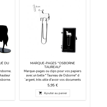
UÉ DU
MARQUE-PAGES "OSBORNE
ÉTUI
TAUREAU"
LUNETTE
Osborne,
Marque-pages ou clips pour vos papiers
Étui à l
 hauteur
avec un belle " Taureau de Osborne" d
avec fer
Osborne.
´argent, très utile d'avoir vos documents
une linget
classés ou pour une utilisation sous forme
Bull. Ét
Prix
5,95 €
de signets. Produit sous licence de taureau
avec lin
Osborne.
lunette

Ajouter au panier
authenti
rigide 