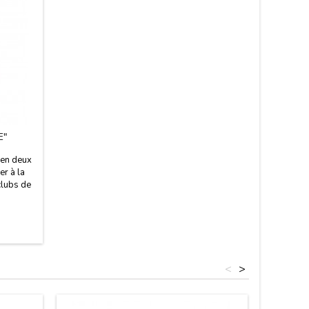
E"
 en deux
er à la
clubs de
Osborne.
re mate.
<
>
Nouveau