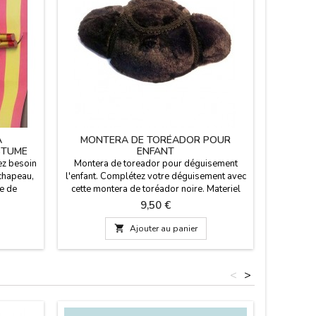
A
MONTERA DE TORÉADOR POUR
BAND
STUME
ENFANT
ez besoin
Montera de toreador pour déguisement
Paire
 chapeau,
l'enfant. Complétez votre déguisement avec
l'costume
e de
cette montera de toréador noire. Materiel
sont 40
ut ce que
synthétiques avec une doublure
plastiqu
Prix
9,50 €
eaux sont
rouge.Disponible en deux tailles: large (18
ne sont
m et des
cm de diamètre) et petite (14 cm).
Nous av

Ajouter au panier
50 cm de
p
<
>