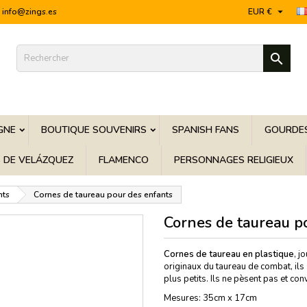

info@zings.es
EUR €

GNE
BOUTIQUE SOUVENIRS
SPANISH FANS
GOURDES
S DE VELÁZQUEZ
FLAMENCO
PERSONNAGES RELIGIEUX
nts
Cornes de taureau pour des enfants
Cornes de taureau p
Cornes de taureau en plastique
, j
originaux du taureau de combat, ils 
plus petits. Ils ne pèsent pas et co
Mesures: 35cm x 17cm