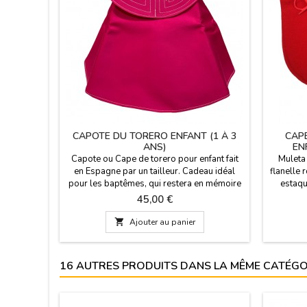
CAPOTE DU TORERO ENFANT (1 À 3
CAP
ANS)
EN
Capote ou Cape de torero pour enfant fait
Muleta 
en Espagne par un tailleur. Cadeau idéal
flanelle
pour les baptêmes, qui restera en mémoire
estaqu
pour toujours. Dimensions: 75 cm de large
inclus d
Prix
45,00 €
x 43 cm de haut, vol 153 cm et 500 g de
ans. Il 
poids. VOUS POUVEZ LE PERSONNALISER
x 43

Ajouter au panier
AVEC UN NOM, PRENOM OU SURNOM pour
enregistr
5,95€ avec DEUX OU TROIS INITIALES est
GRATUIT.
16 AUTRES PRODUITS DANS LA MÊME CATÉGOR