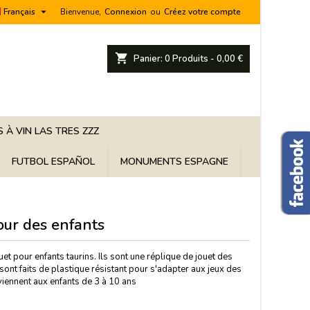

Français
Bienvenue,
Connexion
ou
Créez votre compte
shopping_cart
Panier:
0
Produits - 0,00 €
 À VIN LAS TRES ZZZ
FUTBOL ESPAÑOL
MONUMENTS ESPAGNE
our des enfants
ouet pour enfants taurins. Ils sont une réplique de jouet des
sont faits de plastique résistant pour s'adapter aux jeux des
nviennent aux enfants de 3 à 10 ans