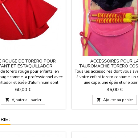
E ROUGE DE TORERO POUR
ACCESSOIRES POUR L
FANT ET ESTAQUILLADOR
TAUROMACHIE TORERO CO
INFANTILE
de torero rouge pour enfants, en
Tous les accessoires dont vous av
 rouge comme la professionnel avec
à votre enfant torero costume: un
illador et épée d'aluminium sont
une cape, une épée et une pair
ans le prix, pour les enfants de 2-4
drapeaux. Avec ces accessoires, to
Prix
Prix
60,00 €
36,00 €
pèse 600 grammes et mesure 70 cm
vous devenez un torero. Les drap
 cmPersonnalisez votre muleta
de 40 cm de long, l'épée de 50 c

Ajouter au panier

Ajouter au panier
er votre nom pour 5,95 € ou mettre
mesures liant 90 cm de large par 
les initiales gratuitement..
haut.
IE :