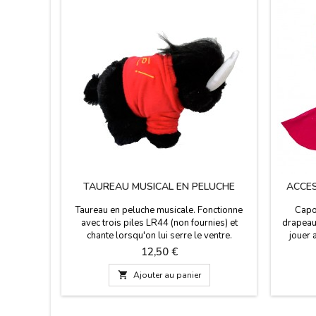
TAUREAU MUSICAL EN PELUCHE
ACCES
Taureau en peluche musicale. Fonctionne
Capot
avec trois piles LR44 (non fournies) et
drapeaux
chante lorsqu'on lui serre le ventre.
jouer 
Dimensions : 21 x 11 cm
playmo
Prix
12,50 €
taureaux,
pas u

Ajouter au panier