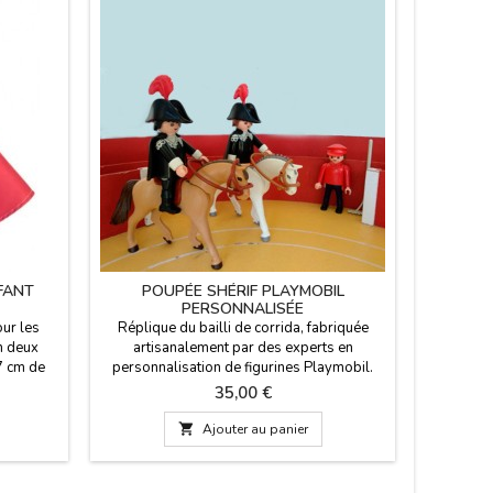
FANT
POUPÉE SHÉRIF PLAYMOBIL
PAC
PERSONNALISÉE
TORERO
our les
Réplique du bailli de corrida, fabriquée
n deux
artisanalement par des experts en
47 cm de
personnalisation de figurines Playmobil.
e (136 cm
Spécialistes des jouets Playmobil à
Prix
35,00 €
e vol).
l'échelle sur le thème de la tauromachie.
es pour
Contenu : un bailli, une cape, un bicorne à

Ajouter au panier
aille est
plume et un cheval avec selle et rênes.
a grande
.