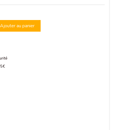
Ajouter au panier
urité
 75€