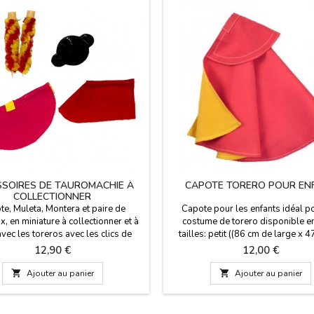
SOIRES DE TAUROMACHIE À
CAPOTE TORERO POUR EN
COLLECTIONNER
e, Muleta, Montera et paire de
Capote pour les enfants idéal p
, en miniature à collectionner et à
costume de torero disponible e
avec les toreros avec les clics de
tailles: petit ((86 cm de large x 
bil, dans les arènes et avec les
haut alto y 135 cm de vol) y grand
Prix
Prix
12,90 €
12,00 €
 picador et bac à sable. Ils ne sont
de large x 75 cm haut y 220 cm d
n jouet, Pour les adultes et les
Regardez notre pack d'accessoir

Ajouter au panier

Ajouter au panier
collectionneurs.
votre costume matador. La petite t
pour les enfants jusqu'à 4 ans, l
taille est pour les enfants..