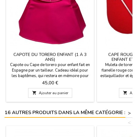
CAPOTE DU TORERO ENFANT (1 À 3
CAPE ROUGE 
ANS)
ENFANT ET
Capote ou Cape de torero pour enfant fait en
Muleta de torero 
Espagne par un tailleur. Cadeau idéal pour
flanelle rouge com
les baptêmes, qui restera en mémoire pour
estaquillador et épé
toujours. Dimensions: 75 cm de large x 43 cm
dans le prix, pour l
Prix
Pr
45,00 €
6
de haut, vol 153 cm et 500 g de poids. VOUS
pèse 600 grammes
POUVEZ LE PERSONNALISER AVEC UN NOM,
cmPersonnalisez v

Ajouter au panier

Ajou
PRENOM OU SURNOM pour 5,95€ avec
votre nom pour 5,95 
DEUX OU TROIS INITIALES est GRATUIT.
grat
16 AUTRES PRODUITS DANS LA MÊME CATÉGORIE :
>
<