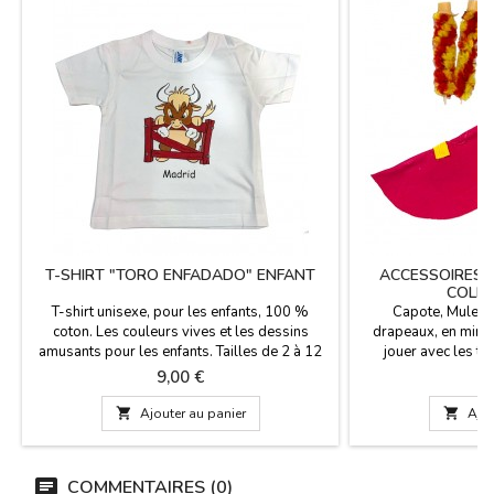
T-SHIRT "TORO ENFADADO" ENFANT
ACCESSOIRES 
COLLE
T-shirt unisexe, pour les enfants, 100 %
Capote, Muleta,
coton. Les couleurs vives et les dessins
drapeaux, en miniat
amusants pour les enfants. Tailles de 2 à 12
jouer avec les to
ans.
playmobil, dans 
Prix
Pr
9,00 €
1
taureaux, picador et
pas un jouet, Po

Ajouter au panier

Ajou
colle
COMMENTAIRES (0)