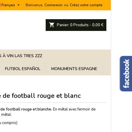

Français
Bienvenue,
Connexion
ou
Créez votre compte
shopping_cart
Panier:
0
Produits - 0,00 €
 À VIN LAS TRES ZZZ
FUTBOL ESPAÑOL
MONUMENTS ESPAGNE
 de football rouge et blanc
de football rouge et blanche
. En métal avec fermoir de
 métal.
u compris)