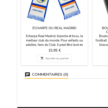
ÉCHARPE DU REAL MADRID
BO
C
Echarpe Real Madrid, blanche et tissu, le
Bouton
meilleur club du monde. Pour enfants ou
football
adultes, fans du Club. Il peut être lavé en
blason
machine à froid. Produit officiel, en
Port
Prix
15,95 €
bleu. Mesures: 140 cm. longue et 20 cm. de
manchett
large. Poids 140 gr.
le footb

Ajouter au panier
pour les
l
M
COMMENTAIRES (0)