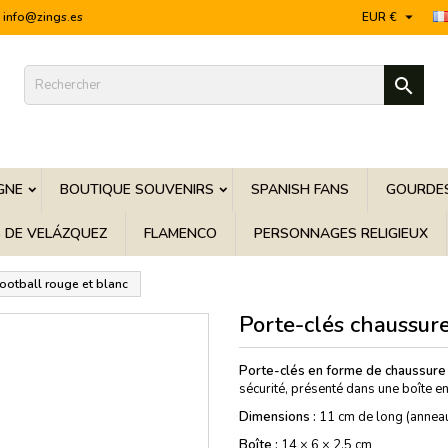

info@zings.es
EUR €

GNE
BOUTIQUE SOUVENIRS
SPANISH FANS
GOURDES
S DE VELÁZQUEZ
FLAMENCO
PERSONNAGES RELIGIEUX
football rouge et blanc
Porte-clés chaussure
Porte-clés en forme de chaussure 
sécurité, présenté dans une boîte en
Dimensions :
11 cm de long (annea
Boîte :
14 × 6 × 2,5 cm