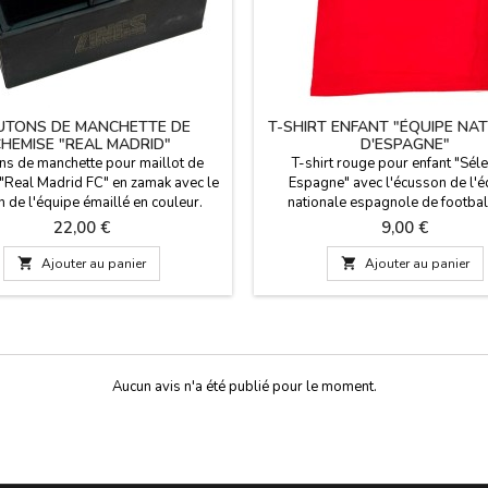
UTONS DE MANCHETTE DE
T-SHIRT ENFANT "ÉQUIPE NA
HEMISE "REAL MADRID"
D'ESPAGNE"
s de manchette pour maillot de
T-shirt rouge pour enfant "Séle
 "Real Madrid FC" en zamak avec le
Espagne" avec l'écusson de l'é
 de l'équipe émaillé en couleur.
nationale espagnole de football
ez ces magnifiques boutons de
drapeau espagnol, tailles enfan
Prix
Prix
22,00 €
9,00 €
e pour montrer votre passion pour
coton lavé à l'eau froide.
all et votre équipe. Le cadeau idéal

Ajouter au panier

Ajouter au panier
 plus grands fans de football et de
'équipe du Real Madrid CF.
esures:Bouclier 2 x 1,5 cm.
Aucun avis n'a été publié pour le moment.