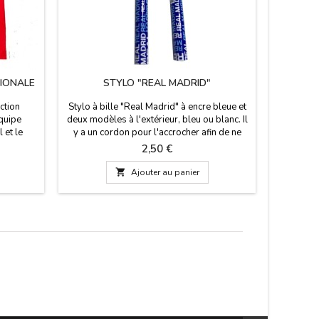
TIONALE
STYLO "REAL MADRID"
BALLON 
ction
Stylo à bille "Real Madrid" à encre bleue et
Ballon d
quipe
deux modèles à l'extérieur, bleu ou blanc. Il
noir et
 et le
y a un cordon pour l'accrocher afin de ne
Football d
ts. 100%
pas le perdre. Produit officiel du Real
un produi
Prix
2,50 €
Madrid Football Club

Ajouter au panier