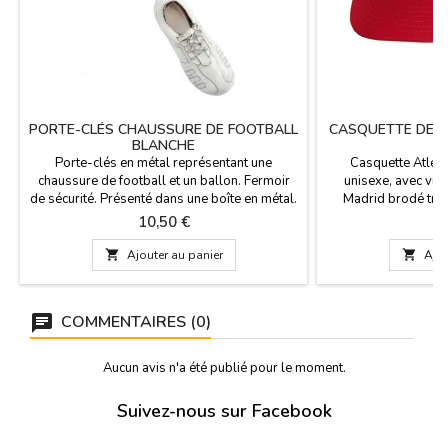
PORTE-CLÉS CHAUSSURE DE FOOTBALL
CASQUETTE DE L
BLANCHE
Porte-clés en métal représentant une
Casquette Atléti
chaussure de football et un ballon. Fermoir
unisexe, avec visi
de sécurité. Présenté dans une boîte en métal.
Madrid brodé très 
Dimensions : 11 cm de long (anneau compris)
ajustable à l'arrière.
Prix
Pr
10,50 €
1
Boîte : 14 × 6 × 2,5 cm
vous fera senti
supporter de l'Atléti

Ajouter au panier

Ajou
couleurs BLE
COMMENTAIRES (0)
Aucun avis n'a été publié pour le moment.
Suivez-nous sur Facebook