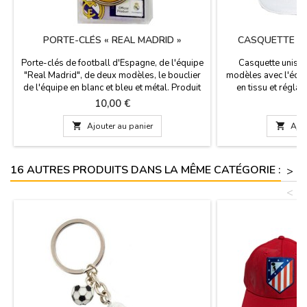
PORTE-CLÉS « REAL MADRID »
CASQUETTE DU
Porte-clés de football d'Espagne, de l'équipe
Casquette unisex
"Real Madrid", de deux modèles, le bouclier
modèles avec l'écus
de l'équipe en blanc et bleu et métal. Produit
en tissu et réglab
officiel. Mesures: 8 cm. x 3 cm.
produit officiel. Le
Prix
Pr
10,00 €
1
équipes au monde ave

Ajouter au panier

Ajou
16 AUTRES PRODUITS DANS LA MÊME CATÉGORIE :
>
<