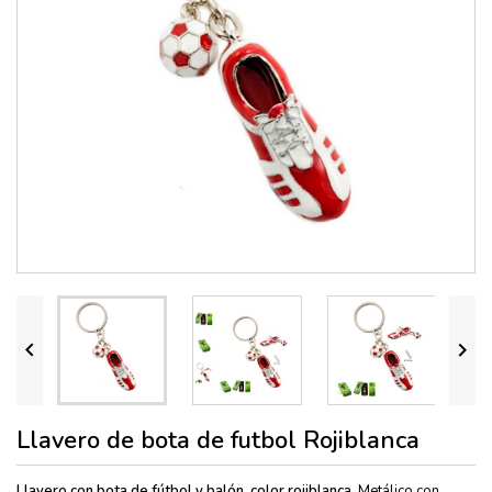


Llavero de bota de futbol Rojiblanca
Llavero con bota de fútbol y balón, color rojiblanca
.
Metálico con