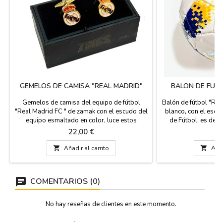
GEMELOS DE CAMISA "REAL MADRID"
BALON DE FUT
Gemelos de camisa del equipo de fútbol
Balón de fútbol "Rea
"Real Madrid FC " de zamak con el escudo del
blanco, con el esc
equipo esmaltado en color, luce estos
de Fútbol, es de c
preciosos gemelos para mostrar tu pasión
Medidas: 
Precio
Pr
22,00 €
2
por el futbol y tu equipo. El regalo ideal para
los más aficionados de fútbol y del equipo

Añadir al carrito

Añad
del Real Madrid CF. Si eres un apasionado
del fútbol y te encanta tu equipo, este es tu
regalo....
COMENTARIOS (0)
No hay reseñas de clientes en este momento.